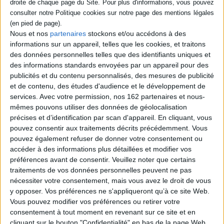
Éditeur :
Passés composés
De la civilisation de Sumer et de l'Egypte
pharaonique jusqu'aux paradis fiscaux
contemporains, en passant par la Chine
Nous et nos
partenaires
stockons et/ou accédons à des
impériale, la France de Louis XIV et de
informations sur un appareil, telles que les cookies, et traitons
Napoléon, ou l'Amérique de la prohibition,
des données personnelles telles que des identifiants uniques et
cet ouvrage mêle récit et anecdotes pour
des informations standards envoyées par un appareil pour des
retracer l'histoire universelle de l'impôt, de
son adhésion et de sa résistance. ©Electre
publicités et du contenu personnalisés, des mesures de publicité
2026
et de contenu, des études d'audience et le développement de
25,00 €
services.
Avec votre permission, nos 162 partenaires et nous-
En stock *
mêmes pouvons utiliser des données de géolocalisation
*stock limité
précises et d’identification par scan d'appareil. En cliquant, vous
pouvez consentir aux traitements décrits précédemment. Vous
AJOUTER AU PANIER
pouvez également refuser de donner votre consentement ou
accéder à des informations plus détaillées et modifier vos
préférences avant de consentir.
Veuillez noter que certains
Découvrez nos Newsletters Mollat !
traitements de vos données personnelles peuvent ne pas
nécessiter votre consentement, mais vous avez le droit de vous
JE M'INSCRIS
y opposer. Vos préférences ne s'appliqueront qu’à ce site Web.
Vous pouvez modifier vos préférences ou retirer votre
consentement à tout moment en revenant sur ce site et en
cliquant sur le bouton "Confidentialité" en bas de la page Web.