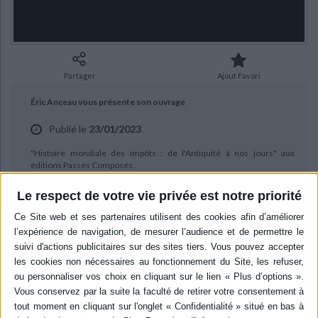
Ecologie - Environnement
Danse
Religions - Spiritualités
Bibliothèque de la Pléiade
Critique et histoire littéraire
Histoire de France
Biographies historiques
Classiques scolaires
Littérature ancienne et médiévale
Histoire - Généralités
Histoire des pays
Littérature de voyage
Audio - Livres lus
Partager
Ajout Favori
Histoire ancienne
Géographie
Littérature en version originale
Humour
Éric Anceau vous présente son ouvrage
Culture scientifique
Publié le
23/01/2023
"Histoire mondiale des impôts : de l'Antiquité à nos jours" aux
éditions Passés Composés.
Le respect de votre vie privée est notre priorité
BIBLIOGRAPHIE
Histoire mondiale des impôts : de
l'Antiquité à nos jours
Auteur :
Eric Anceau