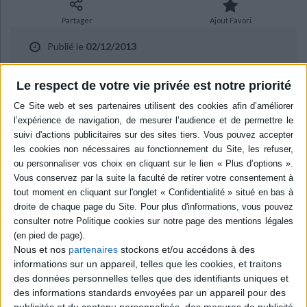
Ecologie - Environnement
Danse
Religions - Spiritualités
Bibliothèque de la Pléiade
Critique et histoire littéraire
Partager
Ajout Favori
Histoire de France
Biographies historiques
Classiques scolaires
Littérature ancienne et médiévale
Publié le
02/12/2013
Histoire - Généralités
Histoire des pays
Littérature de voyage
Audio - Livres lus
Histoire ancienne
Géographie
Le respect de votre vie privée est notre priorité
Eric Fottorino vous présente son ouvrage "Le marcheur de Fès" aux
Littérature en version originale
Humour
éditions Calmann-Lévy.
Culture scientifique
Découvrez nos Newsletters Mollat !
JE M'INSCRIS
Nous et nos
partenaires
stockons et/ou accédons à des
informations sur un appareil, telles que les cookies, et traitons
Informations pratiques
des données personnelles telles que des identifiants uniques et
Conditions d'utilisation du site
des informations standards envoyées par un appareil pour des
publicités et du contenu personnalisés, des mesures de publicité