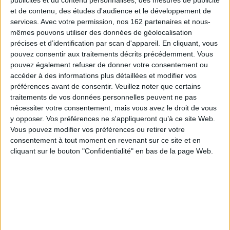
Qui sommes-nous
et de contenu, des études d'audience et le développement de
Mentions Légales
services.
Avec votre permission, nos 162 partenaires et nous-
Frais de port & Livraison
mêmes pouvons utiliser des données de géolocalisation
Conditions Générales de Vente
précises et d’identification par scan d'appareil. En cliquant, vous
pouvez consentir aux traitements décrits précédemment. Vous
À votre service
pouvez également refuser de donner votre consentement ou
accéder à des informations plus détaillées et modifier vos
Offres d'emploi
préférences avant de consentir.
Veuillez noter que certains
Offres Partenaires
traitements de vos données personnelles peuvent ne pas
nécessiter votre consentement, mais vous avez le droit de vous
À découvrir
y opposer. Vos préférences ne s'appliqueront qu’à ce site Web.
FeniXX
Vous pouvez modifier vos préférences ou retirer votre
EDRLab
consentement à tout moment en revenant sur ce site et en
cliquant sur le bouton "Confidentialité" en bas de la page Web.
RetroNews
BnF : portail des métiers du livre
Cercle de la librairie
Les chèques cadeaux Mollat
Contact
Horaires
Librairie Mollat
La librairie Mollat vous accueille