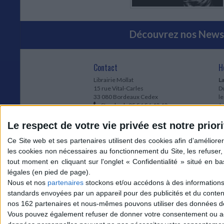
Découvrez nos Newsl
Contact
H
Librairie Mollat
La
15 rue Vital-Carles
Du
33 080 Bordeaux Cedex
l
Standard :
05 56 56 40 40
Jo
Service client mollat.com :
05 56 56 40
1e
83
* 
Le respect de votre vie privée est notre priori
Contactez-nous
à
Le
du
l
Jo
1
Nous et nos
partenaires
stockons et/ou accédons à des informations s
et
standards envoyées par un appareil pour des publicités et du conte
* 
nos 162 partenaires et nous-mêmes pouvons utiliser des données de g
1
Vous pouvez également refuser de donner votre consentement ou accé
Vo