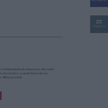
Mes Alertes
Antiquité
Mythologies
GÉOGRAPHIE
Géographie - Démographie -
Territoire
Mollat Pro
CULTURE SCIENTIFIQUE
Essais scientifique
Astronomie
re. Indépendante et audacieuse, elle se bat
che de son père, sa quête bouscule ses
ins. ©Electre 2026