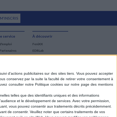
 M'INSCRIS
e service
À découvrir
d'emploi
FeniXX
Partenaires
EDRLab
RetroNews
BnF : portail des métiers
du livre
Cercle de la librairie
Les chèques cadeaux
Mollat
elles telles que des identifiants uniques et des informations
d'audience et le développement de services.
Avec votre permission,
iquant, vous pouvez consentir aux traitements décrits précédemment.
ant de consentir.
Veuillez noter que certains traitements de vos