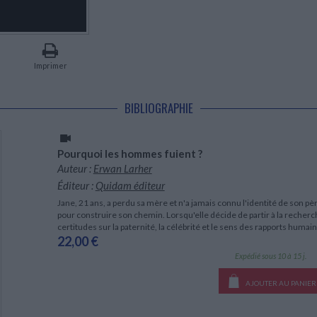
LITTÉRATURE DE VOYAGE
Dictionnaires Français
Histoire moderne
Relations et politiques
internationales
Dictionnaires Bilingues
Récits des voyageurs et des
Histoire contemporaine
explorateurs
Sécurité nationale - Défense
Langues universitaires -
BIOGRAPHIES HISTORIQUES
Dictionnaires et méthodes
ECOLOGIE - ENVIRONNEMENT
Biographies historiques
Méthodes Langues Grand public
Imprimer
Ecologie
Français langues étrangères
HISTOIRE - GÉNÉRALITÉS
Historiographie
BIBLIOGRAPHIE
Etudes historiques
Généalogie - Héraldique
Franc-maçonnerie
Pourquoi les hommes fuient ?
Auteur :
Erwan Larher
Éditeur :
Quidam éditeur
Jane, 21 ans, a perdu sa mère et n'a jamais connu l'identité de son pè
pour construire son chemin. Lorsqu'elle décide de partir à la recher
certitudes sur la paternité, la célébrité et le sens des rapports huma
22,00 €
Expédié sous 10 à 15 j.
AJOUTER AU PANIER