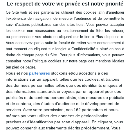
Le respect de votre vie privée est notre priorité
Éditeur :
Gallimard
De Virginia Woolf à Varlam Chalamov en
passant par Rainer Maria Rilke et Kateb
Yacine, des écrivains évoquent leur rapport
à Marcel Proust, se confrontent à son
oeuvre et s'approprient à leur tour ses
thèmes de prédilection comme les effets
du temps, les mémoires involontaires ou
encore la solitude de celui qui aime. Avec
des interviews de traducteurs de Proust.
©Electre 2026
11,20 €
En stock *
*stock limité
Nous et nos
partenaires
stockons et/ou accédons à des
informations sur un appareil, telles que les cookies, et traitons
AJOUTER AU PANIER
des données personnelles telles que des identifiants uniques et
des informations standards envoyées par un appareil pour des
publicités et du contenu personnalisés, des mesures de publicité
POUR EN SAVOIR PLUS
et de contenu, des études d'audience et le développement de
services.
Avec votre permission, nos 162 partenaires et nous-
mêmes pouvons utiliser des données de géolocalisation
précises et d’identification par scan d'appareil. En cliquant, vous
pouvez consentir aux traitements décrits précédemment. Vous