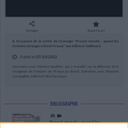
Ecologie - Environnement
Danse
Religions - Spiritualités
Bibliothèque de la Pléiade
Critique et histoire littéraire
CHARGEMENT...
Histoire de France
Biographies historiques
Classiques scolaires
Littérature ancienne et médiévale
Histoire - Généralités
Histoire des pays
Littérature de voyage
Audio - Livres lus
Partager
Ajout Favori
Histoire ancienne
Géographie
Littérature en version originale
Humour
A l'occasion de la sortie de l'ouvrage "Proust-monde : quand les
Culture scientifique
écrivains étrangers lisent Proust" aux éditions Gallimard,
Publié le
07/10/2022
rencontre avec Etienne Sauthier, qui a travaillé sur la diffusion et la
réception de l'oeuvre de Proust au Brésil. Entretien avec Blanche
Cerquiglini, éditrice Folio Classique.
BIBLIOGRAPHIE
Proust-monde : quand les
écrivains étrangers lisent Proust