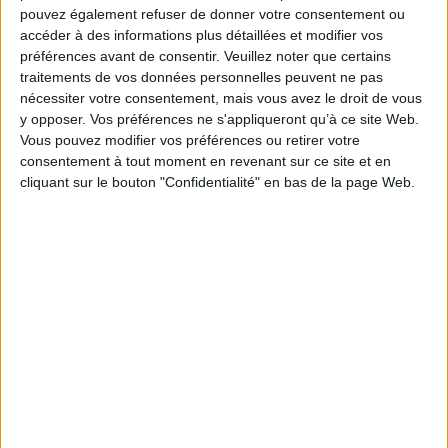
pouvez également refuser de donner votre consentement ou
accéder à des informations plus détaillées et modifier vos
préférences avant de consentir.
Veuillez noter que certains
traitements de vos données personnelles peuvent ne pas
nécessiter votre consentement, mais vous avez le droit de vous
y opposer. Vos préférences ne s'appliqueront qu’à ce site Web.
Vous pouvez modifier vos préférences ou retirer votre
consentement à tout moment en revenant sur ce site et en
Vidéos
cliquant sur le bouton "Confidentialité" en bas de la page Web.
Littérature
Littérature française et francophone
Littérature en langue française
Jean-François Roseau - Proust-monde : quand les écrivains...
A l'occasion de la sortie de l'ouvrage "Proust-monde : quand les écrivains
étrangers lisent Prous...
rencontre avec Jean-François Roseau. Entretien avec Blanche Cerquiglini,
éditrice Folio Classique.
Lire la suite