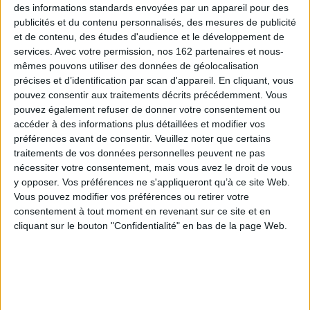
des informations standards envoyées par un appareil pour des
publicités et du contenu personnalisés, des mesures de publicité
et de contenu, des études d'audience et le développement de
services.
Avec votre permission, nos 162 partenaires et nous-
mêmes pouvons utiliser des données de géolocalisation
précises et d’identification par scan d'appareil. En cliquant, vous
pouvez consentir aux traitements décrits précédemment. Vous
pouvez également refuser de donner votre consentement ou
Vidéos
accéder à des informations plus détaillées et modifier vos
préférences avant de consentir.
Veuillez noter que certains
traitements de vos données personnelles peuvent ne pas
Sciences humaines - Histoire
Questions de société
nécessiter votre consentement, mais vous avez le droit de vous
y opposer. Vos préférences ne s'appliqueront qu’à ce site Web.
Questions de société par thème
Vous pouvez modifier vos préférences ou retirer votre
Fabienne Brugère & Guillaume Le Blanc - Le peuple des fem...
consentement à tout moment en revenant sur ce site et en
cliquant sur le bouton "Confidentialité" en bas de la page Web.
Fabienne Brugère & Guillaume Le Blanc vous présentent leur ouvrage "Le
peuple des femmes : un tou...
aux éditions Flammarion. Entretien avec Edith Maruéjouls
Lire la suite