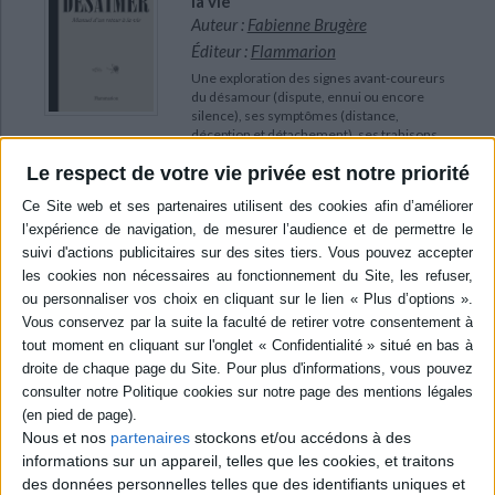
la vie
Auteur :
Fabienne Brugère
Éditeur :
Flammarion
Une exploration des signes avant-coureurs
du désamour (dispute, ennui ou encore
silence), ses symptômes (distance,
déception et détachement), ses trahisons
comme l'infidélité ou le mensonge, ainsi
Le respect de votre vie privée est notre priorité
que ses passages à l'acte tels que l'abandon,
la violence, la colère, la haine et la
culpabilité. ©Electre 2026
21,00 €
En stock *
*stock limité
AJOUTER AU PANIER
POUR EN SAVOIR PLUS
Nous et nos
partenaires
stockons et/ou accédons à des
informations sur un appareil, telles que les cookies, et traitons
des données personnelles telles que des identifiants uniques et