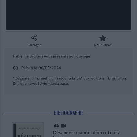
Ecologie - Environnement
Danse
Religions - Spiritualités
Bibliothèque de la Pléiade
Critique et histoire littéraire
Histoire de France
Biographies historiques
Classiques scolaires
Littérature ancienne et médiévale
Histoire - Généralités
Histoire des pays
CHARGEMENT...
Littérature de voyage
Audio - Livres lus
Histoire ancienne
Géographie
Littérature en version originale
Humour
Partager
Ajout Favori
Culture scientifique
Fabienne Brugère vous présente son ouvrage
Publié le
06/05/2024
"Désaimer : manuel d'un retour à la vie" aux éditions Flammarion.
Entretien avec Sylvie Hazebroucq.
BIBLIOGRAPHIE
Désaimer : manuel d'un retour à