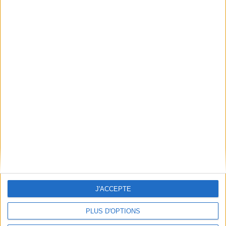
1
Découvrez nos Newsletters Mollat !
JE M'INSCRIS
Informations pratiques
Conditions d'utilisation du site
Qui sommes-nous
Mentions Légales
Frais de port & Livraison
Conditions Générales de Vente
À votre service
J'ACCEPTE
Offres d'emploi
PLUS D'OPTIONS
Offres Partenaires