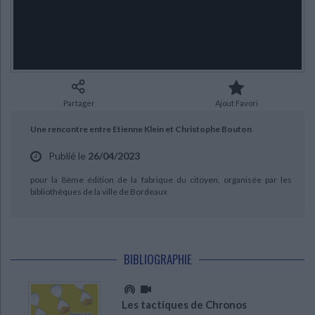
Ecologie - Environnement
Danse
Religions - Spiritualités
Bibliothèque de la Pléiade
Critique et histoire littéraire
Histoire de France
Biographies historiques
Classiques scolaires
Littérature ancienne et médiévale
Histoire - Généralités
Histoire des pays
Littérature de voyage
Audio - Livres lus
CHARGEMENT...
Histoire ancienne
Géographie
Littérature en version originale
Humour
Partager
Ajout Favori
Culture scientifique
Une rencontre entre Etienne Klein et Christophe Bouton
Publié le
26/04/2023
pour la 8ème édition de la fabrique du citoyen, organisée par les
bibliothèques de la ville de Bordeaux
BIBLIOGRAPHIE
Les tactiques de Chronos