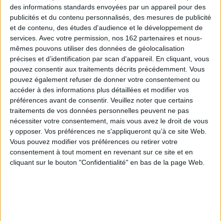
des informations standards envoyées par un appareil pour des
publicités et du contenu personnalisés, des mesures de publicité
et de contenu, des études d'audience et le développement de
services.
Avec votre permission, nos 162 partenaires et nous-
mêmes pouvons utiliser des données de géolocalisation
précises et d’identification par scan d'appareil. En cliquant, vous
pouvez consentir aux traitements décrits précédemment. Vous
pouvez également refuser de donner votre consentement ou
accéder à des informations plus détaillées et modifier vos
préférences avant de consentir.
Veuillez noter que certains
traitements de vos données personnelles peuvent ne pas
nécessiter votre consentement, mais vous avez le droit de vous
Vidéos
y opposer. Vos préférences ne s'appliqueront qu’à ce site Web.
Vous pouvez modifier vos préférences ou retirer votre
consentement à tout moment en revenant sur ce site et en
cliquant sur le bouton "Confidentialité" en bas de la page Web.
Sciences - Savoirs
Biographie
Etienne Klein - Le pays qu'habitait Albert Einstein
A l'occasion des 20èmes rendez-vous de l'Histoire à Blois, rencontre avec
Etienne Klein autour de...
Lire la suite