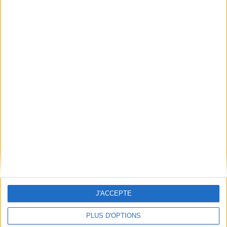
1
Découvrez nos Newsletters Mollat !
JE M'INSCRIS
Informations pratiques
Conditions d'utilisation du site
Qui sommes-nous
Mentions Légales
Frais de port & Livraison
Conditions Générales de Vente
J'ACCEPTE
À votre service
Offres d'emploi
PLUS D'OPTIONS
Offres Partenaires