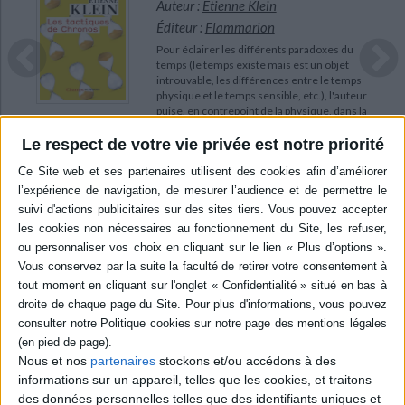
Auteur :
Etienne Klein
Éditeur :
Flammarion
Pour éclairer les différents paradoxes du
temps (le temps existe mais est un objet
introuvable, les différences entre le temps
physique et le temps sensible, etc.), l'auteur
puise, en contrepoint de la physique, dans la
philosophie, la psychologie, la littérature et
la poésie. ©Electre 2026
Le respect de votre vie privée est notre priorité
8,50 €
En stock *
*stock limité
AJOUTER AU PANIER
Nous et nos
partenaires
stockons et/ou accédons à des
informations sur un appareil, telles que les cookies, et traitons
des données personnelles telles que des identifiants uniques et
POUR EN SAVOIR PLUS