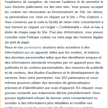
Auteur :
Florence Mothe
Éditeur :
Regards
Issue d'un travail d'archives, une
présentation de Louis XVI sous un nouvel
angle, loin de l'habituel malhabile passionné
par les serrures. L'auteur, à partir de
témoignages et de documents d'époque
inédits, fait le portrait d'un roi intelligent,
cultivé, calculateur, manipulateur,
malheureux et amoureux. ©Electre 2026
25,00 €
Nous et nos
partenaires
stockons et/ou accédons à des
En stock *
informations sur un appareil, telles que les cookies, et traitons
*stock limité
des données personnelles telles que des identifiants uniques et
des informations standards envoyées par un appareil pour des
AJOUTER AU PANIER
publicités et du contenu personnalisés, des mesures de publicité
et de contenu, des études d'audience et le développement de
services.
Avec votre permission, nos 162 partenaires et nous-
POUR EN SAVOIR PLUS
mêmes pouvons utiliser des données de géolocalisation
précises et d’identification par scan d'appareil. En cliquant, vous
pouvez consentir aux traitements décrits précédemment. Vous
pouvez également refuser de donner votre consentement ou
accéder à des informations plus détaillées et modifier vos
préférences avant de consentir.
Veuillez noter que certains