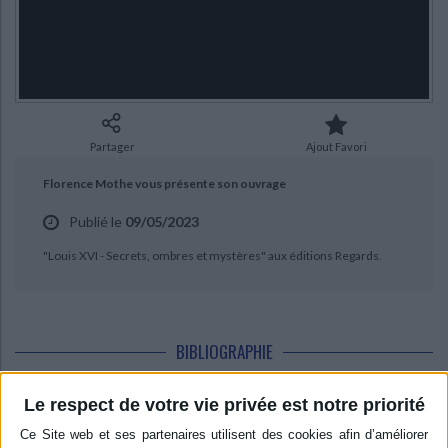
Ecologie - Environnement
Danse
Religions - Spiritualités
CHARGEMENT...
Bibliothèque de la Pléiade
Critique et histoire littéraire
Histoire de France
Biographies historiques
Classiques scolaires
Littérature ancienne et médiévale
Histoire - Généralités
Histoire des pays
Littérature de voyage
Audio - Livres lus
Histoire ancienne
Géographie
Littérature en version originale
Humour
Partager
Ajout Favori
Culture scientifique
Florence Mothe vous présente son ouvrage
Publié le
09/05/2023
"Louis XVI - Secrets, ombres et mystères" aux éditions Regards.
BIBLIOGRAPHIE
Le respect de votre vie privée est notre priorité
Louis XVI : secrets, ombres et
mystères