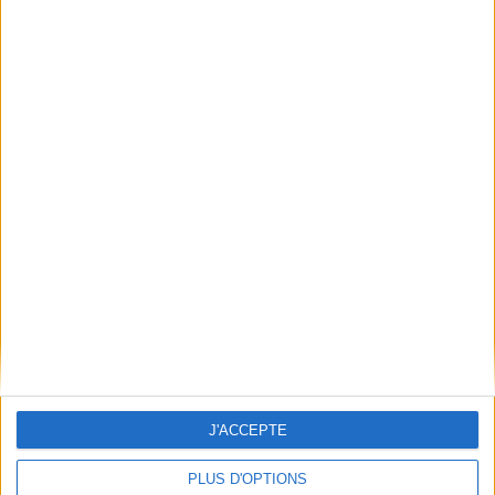
Conditions d'utilisation du site
Qui sommes-nous
Mentions Légales
Frais de port & Livraison
Conditions Générales de Vente
À votre service
Offres d'emploi
Offres Partenaires
À découvrir
FeniXX
EDRLab
RetroNews
BnF : portail des métiers du livre
Cercle de la librairie
J'ACCEPTE
Les chèques cadeaux Mollat
PLUS D'OPTIONS
Contact
Horaires