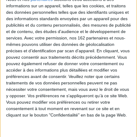
©Electre 2026
informations sur un appareil, telles que les cookies, et traitons
20,00 €
des données personnelles telles que des identifiants uniques et
Indisponible
des informations standards envoyées par un appareil pour des
publicités et du contenu personnalisés, des mesures de publicité
Découvrez nos Newsletters Mollat !
et de contenu, des études d'audience et le développement de
services.
Avec votre permission, nos 162 partenaires et nous-
mêmes pouvons utiliser des données de géolocalisation
JE M'INSCRIS
précises et d’identification par scan d'appareil. En cliquant, vous
pouvez consentir aux traitements décrits précédemment. Vous
pouvez également refuser de donner votre consentement ou
Informations pratiques
accéder à des informations plus détaillées et modifier vos
préférences avant de consentir.
Veuillez noter que certains
Conditions d'utilisation du site
traitements de vos données personnelles peuvent ne pas
Qui sommes-nous
nécessiter votre consentement, mais vous avez le droit de vous
Mentions Légales
y opposer. Vos préférences ne s'appliqueront qu’à ce site Web.
Frais de port & Livraison
Vous pouvez modifier vos préférences ou retirer votre
Conditions Générales de Vente
consentement à tout moment en revenant sur ce site et en
cliquant sur le bouton "Confidentialité" en bas de la page Web.
À votre service
Offres d'emploi