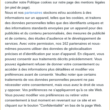
le cadavre de sa fille Morgane a été
retrouvé mutilé dans le Grand Nord
canadien. Il se rend à Norferville, près d'une
Nous et nos
partenaires
stockons et/ou accédons à des
réserve autochtone. Léonie Rock, une
informations sur un appareil, telles que les cookies, et traitons
policière métisse, est en charge de cette
des données personnelles telles que des identifiants uniques et
enquête qui la ramène sur les lieux où trois
inconnus l'ont violée lorsqu'elle était
des informations standards envoyées par un appareil pour des
adolescente. ©Electre 2026
publicités et du contenu personnalisés, des mesures de publicité
22,90 €
et de contenu, des études d'audience et le développement de
Disponible chez l'éditeur
services.
Avec votre permission, nos 162 partenaires et nous-
mêmes pouvons utiliser des données de géolocalisation
AJOUTER AU PANIER
précises et d’identification par scan d'appareil. En cliquant, vous
pouvez consentir aux traitements décrits précédemment. Vous
pouvez également refuser de donner votre consentement ou
Découvrez nos Newsletters Mollat !
accéder à des informations plus détaillées et modifier vos
préférences avant de consentir.
Veuillez noter que certains
traitements de vos données personnelles peuvent ne pas
JE M'INSCRIS
nécessiter votre consentement, mais vous avez le droit de vous
y opposer. Vos préférences ne s'appliqueront qu’à ce site Web.
Vous pouvez modifier vos préférences ou retirer votre
Informations pratiques
consentement à tout moment en revenant sur ce site et en
Conditions d'utilisation du site
cliquant sur le bouton "Confidentialité" en bas de la page Web.