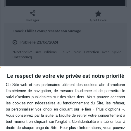
Ecologie - Environnement
Danse
Religions - Spiritualités
Bibliothèque de la Pléiade
Critique et histoire littéraire
Histoire de France
Biographies historiques
Classiques scolaires
Littérature ancienne et médiévale
Partager
Ajout Favori
Histoire - Généralités
Histoire des pays
Littérature de voyage
Audio - Livres lus
Franck Thilliez vous présente son ouvrage
Histoire ancienne
Géographie
Littérature en version originale
Humour
Publié le
21/06/2024
Culture scientifique
"Norferville" aux éditions Fleuve Noir. Entretien avec Sylvie
Hazebroucq.
Le respect de votre vie privée est notre priorité
BIBLIOGRAPHIE
Norferville
Auteur :
Franck Thilliez
Éditeur :
Fleuve éditions
Détective et criminologue à Lyon, Teddy
Schaffran quitte tout lorsqu'il apprend que