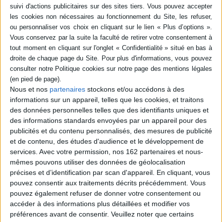
la volonté.
L'expérience américaine et les mœurs
Le voyage de 1831 aux États-Unis révèle les ressorts du civisme
démocratique. Il y anticipe la spoliation des Indiens et la guerre civile liée à
l'esclavage. Pour lui, les mœurs façonnent une nation bien plus que ses
seules institutions.
Un homme politique de terrain
L'entretien rappelle son ancrage en Normandie et sa défense de la
Nous et nos
partenaires
stockons et/ou accédons à des
décentralisation. En 1848, il soutient le suffrage universel masculin mais
craint la tyrannie administrative. Dans L'Ancien Régime et la Révolution, il
informations sur un appareil, telles que les cookies, et traitons
dissèque le penchant français à s'en remettre à l'État, un constat appliqué à
des données personnelles telles que des identifiants uniques et
l'individualisme actuel.
des informations standards envoyées par un appareil pour des
publicités et du contenu personnalisés, des mesures de publicité
et de contenu, des études d'audience et le développement de
BIBLIOGRAPHIE
services.
Avec votre permission, nos 162 partenaires et nous-
mêmes pouvons utiliser des données de géolocalisation
précises et d’identification par scan d'appareil. En cliquant, vous
Tocqueville
pouvez consentir aux traitements décrits précédemment. Vous
Auteur :
Françoise Mélonio
pouvez également refuser de donner votre consentement ou
Éditeur :
Gallimard
accéder à des informations plus détaillées et modifier vos
La vie et l'oeuvre d'A. de Tocqueville
préférences avant de consentir.
Veuillez noter que certains
enrichie de documents, de portraits et de