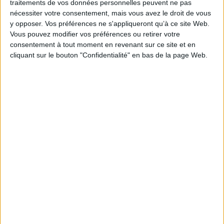
traitements de vos données personnelles peuvent ne pas
textes qui illustrent la pensée de cet
nécessiter votre consentement, mais vous avez le droit de vous
homme considéré comme la conscience de
son siècle. L'auteure évoque notamment
y opposer. Vos préférences ne s'appliqueront qu’à ce site Web.
son lien intime entre l'homme privé et
Vous pouvez modifier vos préférences ou retirer votre
l'acteur politique, son enracinement
consentement à tout moment en revenant sur ce site et en
aristocratique et son consentement à la
cliquant sur le bouton "Confidentialité" en bas de la page Web.
démocratie, entre autres. ©Electre 2026
27,00 €
En stock
AJOUTER AU PANIER
Découvrez nos Newsletters Mollat !
JE M'INSCRIS
Informations pratiques
Conditions d'utilisation du site
Qui sommes-nous