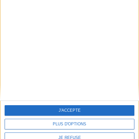
Mentions Légales
Frais de port & Livraison
Conditions Générales de Vente
À votre service
Offres d'emploi
Offres Partenaires
À découvrir
FeniXX
EDRLab
RetroNews
BnF : portail des métiers du livre
Cercle de la librairie
J'ACCEPTE
Les chèques cadeaux Mollat
Contact
Horaires
PLUS D'OPTIONS
Librairie Mollat
La librairie Mollat vous accueille
15 rue Vital-Carles
Du lundi au samedi de 10h à 20h et
JE REFUSE