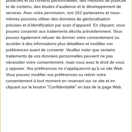
publicités et du contenu personnalisés, des mesures de publicité
et de contenu, des études d'audience et le développement de
services.
Avec votre permission, nos 162 partenaires et nous-
mêmes pouvons utiliser des données de géolocalisation
précises et d’identification par scan d'appareil. En cliquant, vous
pouvez consentir aux traitements décrits précédemment. Vous
pouvez également refuser de donner votre consentement ou
Vidéos
accéder à des informations plus détaillées et modifier vos
préférences avant de consentir.
Veuillez noter que certains
traitements de vos données personnelles peuvent ne pas
nécessiter votre consentement, mais vous avez le droit de vous
Littérature
Littérature
Francophonie
y opposer. Vos préférences ne s'appliqueront qu’à ce site Web.
Frédéric Beigbeder - L'homme qui pleure de rire
Vous pouvez modifier vos préférences ou retirer votre
consentement à tout moment en revenant sur ce site et en
Frédéric Beigbeder vous présente son ouvrage "L'homme qui pleure de
cliquant sur le bouton "Confidentialité" en bas de la page Web.
rire" aux éditions Grasset.
Lire la suite