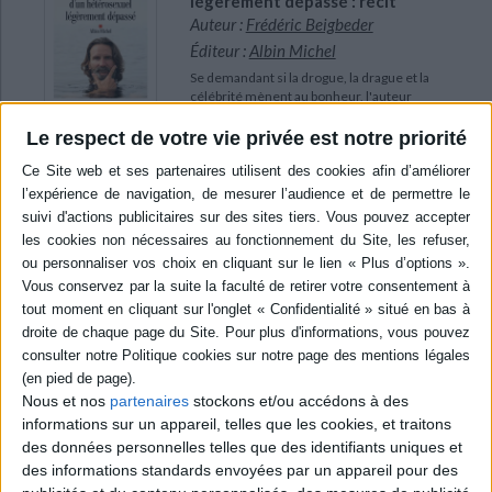
légèrement dépassé : récit
Auteur :
Frédéric Beigbeder
Éditeur :
Albin Michel
Se demandant si la drogue, la drague et la
célébrité mènent au bonheur, l'auteur
revient sur sa jeunesse de fêtard et se lance
dans des expériences inédites pour faire le
Le respect de votre vie privée est notre priorité
point sur sa vie, telles qu'une retraite dans
une abbaye ou un stage commando pour
redécouvrir les vertus de l'ordre et de la
discipline militaire. ©Electre 2026
19,90 €
Disponible chez l'éditeur
AJOUTER AU PANIER
POUR EN SAVOIR PLUS
Nous et nos
partenaires
stockons et/ou accédons à des
informations sur un appareil, telles que les cookies, et traitons
des données personnelles telles que des identifiants uniques et
des informations standards envoyées par un appareil pour des