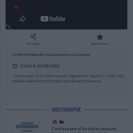
Ecologie - Environnement
Danse
Religions - Spiritualités
Bibliothèque de la Pléiade
Critique et histoire littéraire
Histoire de France
Biographies historiques
Classiques scolaires
Littérature ancienne et médiévale
Histoire - Généralités
Histoire des pays
CHARGEMENT...
Littérature de voyage
Audio - Livres lus
Histoire ancienne
Géographie
Littérature en version originale
Humour
Partager
Ajout Favori
Culture scientifique
Frédéric Beigbeder vous présente son ouvrage
Publié le
25/04/2023
"Confessions d'un hétérosexuel légèrement dépassé : récit" aux
éditions Albin Michel. Entretien avec Sylvie Hazebroucq.
BIBLIOGRAPHIE
Confessions d'un hétérosexuel