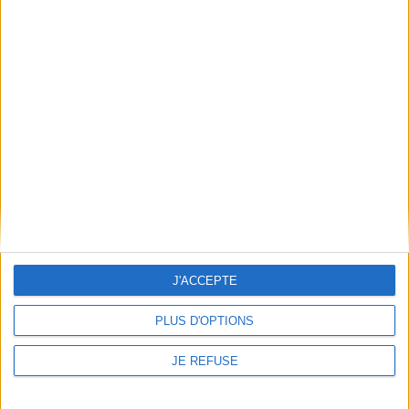
JE M'INSCRIS
Informations pratiques
Conditions d'utilisation du site
Qui sommes-nous
Mentions Légales
Frais de port & Livraison
Conditions Générales de Vente
À votre service
Offres d'emploi
J'ACCEPTE
Offres Partenaires
PLUS D'OPTIONS
À découvrir
JE REFUSE
FeniXX
EDRLab