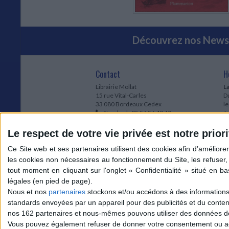
Découvrez nos Newsl
Contact
H
Librairie Mollat
La
15 rue Vital-Carles
Du
33 080 Bordeaux Cedex
l
Standard :
05 56 56 40 40
Jo
Service client mollat.com :
05 56 56 40
1e
83
* 
Le respect de votre vie privée est notre priori
Contactez-nous
à
Le
du
l
Jo
1
Nous et nos
partenaires
stockons et/ou accédons à des informations s
et
standards envoyées par un appareil pour des publicités et du conte
* 
nos 162 partenaires et nous-mêmes pouvons utiliser des données de g
1
Vous pouvez également refuser de donner votre consentement ou accé