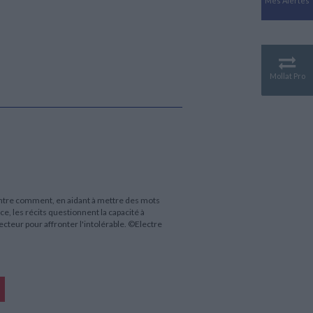
Mes Alertes
Antiquité
Mythologies
GÉOGRAPHIE
Géographie - Démographie -
Territoire
Mollat Pro
CULTURE SCIENTIFIQUE
Essais scientifique
Astronomie
montre comment, en aidant à mettre des mots
ce, les récits questionnent la capacité à
ecteur pour affronter l'intolérable. ©Electre