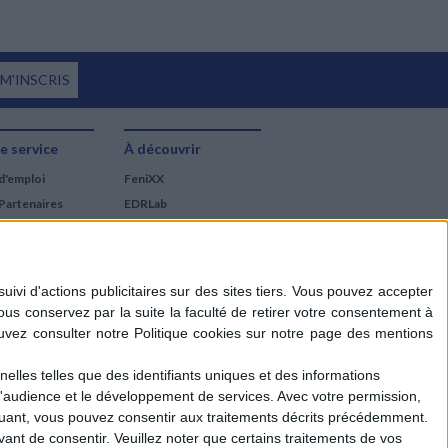
 M'INSCRIS
e service
À découvrir
d'emploi
FeniXX
Partenaires
EDRLab
RetroNews
BnF : portail des métiers
du livre
Cercle de la librairie
Les chèques cadeaux
Mollat
elles telles que des identifiants uniques et des informations
d'audience et le développement de services.
Avec votre permission,
iquant, vous pouvez consentir aux traitements décrits précédemment.
ant de consentir.
Veuillez noter que certains traitements de vos