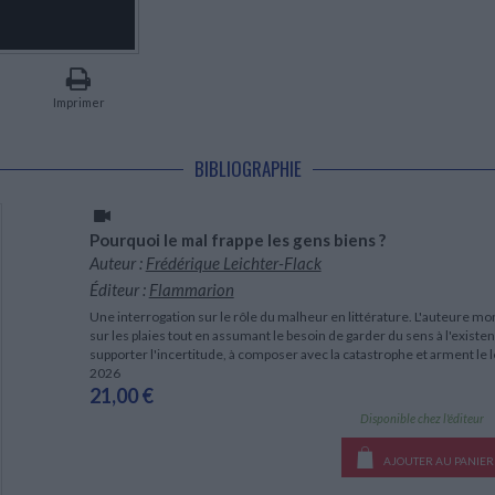
LITTÉRATURE DE VOYAGE
Dictionnaires Français
Histoire moderne
Relations et politiques
internationales
Dictionnaires Bilingues
Récits des voyageurs et des
Histoire contemporaine
explorateurs
Sécurité nationale - Défense
Langues universitaires -
BIOGRAPHIES HISTORIQUES
Dictionnaires et méthodes
ECOLOGIE - ENVIRONNEMENT
Biographies historiques
Méthodes Langues Grand public
Imprimer
Ecologie
Français langues étrangères
HISTOIRE - GÉNÉRALITÉS
Historiographie
BIBLIOGRAPHIE
Etudes historiques
Généalogie - Héraldique
Franc-maçonnerie
Pourquoi le mal frappe les gens biens ?
Auteur :
Frédérique Leichter-Flack
Éditeur :
Flammarion
Une interrogation sur le rôle du malheur en littérature. L'auteure 
sur les plaies tout en assumant le besoin de garder du sens à l'existen
supporter l'incertitude, à composer avec la catastrophe et arment le l
2026
21,00 €
Disponible chez l'éditeur
AJOUTER AU PANIER