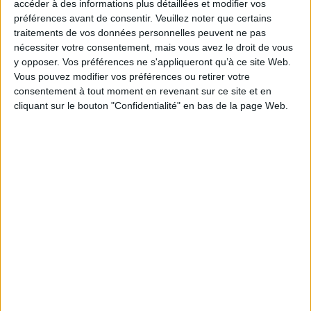
accéder à des informations plus détaillées et modifier vos
préférences avant de consentir.
Veuillez noter que certains
traitements de vos données personnelles peuvent ne pas
nécessiter votre consentement, mais vous avez le droit de vous
y opposer. Vos préférences ne s'appliqueront qu’à ce site Web.
Vous pouvez modifier vos préférences ou retirer votre
Vidéos
consentement à tout moment en revenant sur ce site et en
cliquant sur le bouton "Confidentialité" en bas de la page Web.
Littérature
Poésie
Poésie par auteur
Gaëlle Josse - Et recoudre le soleil
Gaëlle Josse vous présente son ouvrage "Et recoudre le soleil "
aux éditions Notabilia.
Lire la suite
1
Découvrez nos Newsletters Mollat !