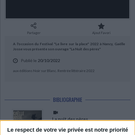
Ecologie - Environnement
Danse
Religions - Spiritualités
Bibliothèque de la Pléiade
Critique et histoire littéraire
CHARGEMENT...
Histoire de France
Biographies historiques
Classiques scolaires
Littérature ancienne et médiévale
Histoire - Généralités
Histoire des pays
Littérature de voyage
Audio - Livres lus
Partager
Ajout Favori
Histoire ancienne
Géographie
Littérature en version originale
Humour
A l'occasion du Festival "Le livre sur la place" 2022 à Nancy, Gaëlle
Culture scientifique
Josse vous présente son ouvrage "La Nuit des pères"
Publié le
20/10/2022
aux éditions Noir sur Blanc. Rentrée littéraire 2022
BIBLIOGRAPHIE
La nuit des pères
Auteur :
Gaëlle Josse
Le respect de votre vie privée est notre priorité
Éditeur :
Noir sur blanc