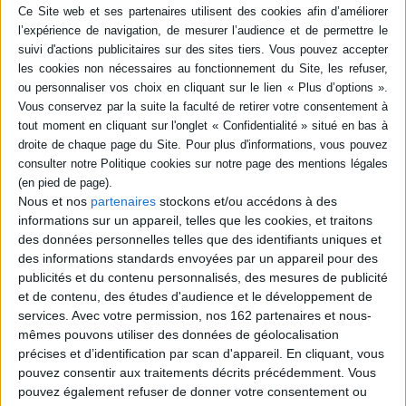
Isabelle, appelée par son frère Olivier car la
santé de leur père décline, rejoint le village
des Alpes où ils sont nés. Elle appréhende
ce retour mais sait qu'il s'agit peut-être
l'ultime possibilité pour elle de comprendre
qui était ce père si destructeur et difficile à
aimer. Sur leur famille plane l'ombre de la
grande histoire et des silences jamais
percés. ©Electre 2026
16,00 €
En stock *
*stock limité
Nous et nos
partenaires
stockons et/ou accédons à des
informations sur un appareil, telles que les cookies, et traitons
AJOUTER AU PANIER
des données personnelles telles que des identifiants uniques et
des informations standards envoyées par un appareil pour des
publicités et du contenu personnalisés, des mesures de publicité
POUR EN SAVOIR PLUS
et de contenu, des études d'audience et le développement de
services.
Avec votre permission, nos 162 partenaires et nous-
mêmes pouvons utiliser des données de géolocalisation
précises et d’identification par scan d'appareil. En cliquant, vous
pouvez consentir aux traitements décrits précédemment. Vous
pouvez également refuser de donner votre consentement ou