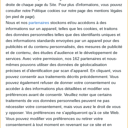
destins
Auteur :
Gaëlle Nohant
Éditeur :
Grasset
Entrée en 1990 à l'International Trading
Nous et nos
partenaires
stockons et/ou accédons à des
Service, une institution vouée à
informations sur un appareil, telles que les cookies, et traitons
documenter le sort des victimes du régime
des données personnelles telles que des identifiants uniques et
nazi, Irène est passionnée par ce travail
d'investigation auquel elle s'adonne avec
des informations standards envoyées par un appareil pour des
une méticulosité obsessionnelle, allant
publicités et du contenu personnalisés, des mesures de publicité
jusqu'à délaisser son fils qu'elle élève
et de contenu, des études d'audience et le développement de
seule. A l'automne 2016, lui est confiée une
services.
Avec votre permission, nos 162 partenaires et nous-
mission de restitution d'objets collectés
dans les camps. ©Electre 2026
mêmes pouvons utiliser des données de géolocalisation
23,00 €
précises et d’identification par scan d'appareil. En cliquant, vous
Disponible chez l'éditeur
pouvez consentir aux traitements décrits précédemment. Vous
pouvez également refuser de donner votre consentement ou
AJOUTER AU PANIER
accéder à des informations plus détaillées et modifier vos
préférences avant de consentir.
Veuillez noter que certains
traitements de vos données personnelles peuvent ne pas
Découvrez nos Newsletters Mollat !
nécessiter votre consentement, mais vous avez le droit de vous
y opposer. Vos préférences ne s'appliqueront qu’à ce site Web.
Vous pouvez modifier vos préférences ou retirer votre
JE M'INSCRIS
consentement à tout moment en revenant sur ce site et en