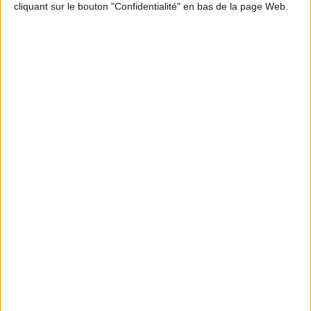
cliquant sur le bouton "Confidentialité" en bas de la page Web.
Informations pratiques
Conditions d'utilisation du site
Qui sommes-nous
Mentions Légales
Frais de port & Livraison
Conditions Générales de Vente
À votre service
Offres d'emploi
Offres Partenaires
À découvrir
FeniXX
EDRLab
RetroNews
BnF : portail des métiers du livre
Cercle de la librairie