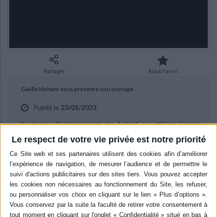
Ecologie - Environnement
Danse
Religions - Spiritualités
Bibliothèque de la Pléiade
Critique et histoire littéraire
Histoire de France
Biographies historiques
Classiques scolaires
Littérature ancienne et médiévale
Histoire - Généralités
Histoire des pays
Littérature de voyage
Audio - Livres lus
Histoire ancienne
Géographie
Littérature en version originale
Humour
Partager
Ajout Favori
Culture scientifique
Gaëlle Nohant vous présente son ouvrage
Publié le
23/01/2023
"Le bureau d'éclaircissement des destins" aux éditions Grasset.
Rentrée littéraire janvier 2023.
Le respect de votre vie privée est notre priorité
BIBLIOGRAPHIE
Le bureau d'éclaircissement des