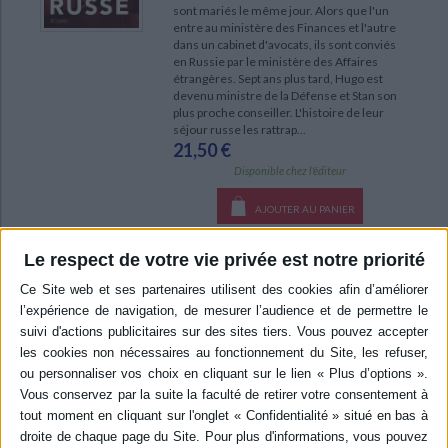
sont mariés le même jour. Alors que l'un
entre au ministère des Finances et l'autre
dans un cabinet d'avocats, ils sont conviés
en Russie par le ministère des Affaires
étrangères. Sept ans plus tard, Hugo est
devenu ministre de la Défense et Stan son
plus proche conseiller. L'histoire de leur
séjour russe les rattrap...
21,50 €
Disponible chez l'éditeur
AJOUTER AU PANIER
Le respect de votre vie privée est notre priorité
POUR EN SAVOIR PLUS