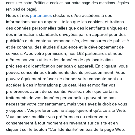
Nous et nos
partenaires
stockons et/ou accédons à des
informations sur un appareil, telles que les cookies, et traitons
des données personnelles telles que des identifiants uniques et
Événements
des informations standards envoyées par un appareil pour des
publicités et du contenu personnalisés, des mesures de publicité
et de contenu, des études d'audience et le développement de
Dédicace d'Édouard Philippe & Gilles Boyer
services.
Avec votre permission, nos 162 partenaires et nous-
mêmes pouvons utiliser des données de géolocalisation
Sciences humaines - Histoire
Politique
Actualité
précises et d’identification par scan d'appareil. En cliquant, vous
Le 11/05/2021
pouvez consentir aux traitements décrits précédemment. Vous
Station Ausone
pouvez également refuser de donner votre consentement ou
Venez rencontrer Édouard Philippe, Maire du Havre et ancien Premier
ministre, et Gilles Boyer, dé...
accéder à des informations plus détaillées et modifier vos
préférences avant de consentir.
Veuillez noter que certains
Lire la suite
traitements de vos données personnelles peuvent ne pas
nécessiter votre consentement, mais vous avez le droit de vous
y opposer. Vos préférences ne s'appliqueront qu’à ce site Web.
Vous pouvez modifier vos préférences ou retirer votre
consentement à tout moment en revenant sur ce site et en
cliquant sur le bouton "Confidentialité" en bas de la page Web.