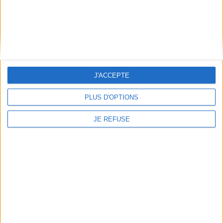
JE M'INSCRIS
Informations pratiques
Conditions d'utilisation du site
J'ACCEPTE
Qui sommes-nous
Mentions Légales
PLUS D'OPTIONS
Frais de port & Livraison
Conditions Générales de Vente
JE REFUSE
À votre service
Offres d'emploi
Offres Partenaires
À découvrir
FeniXX
EDRLab