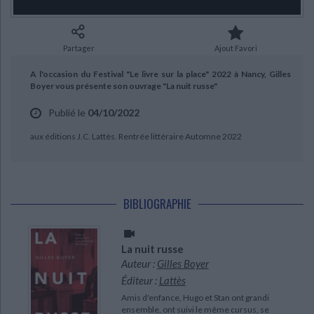
Ecologie - Environnement
Danse
Religions - Spiritualités
Bibliothèque de la Pléiade
Critique et histoire littéraire
Histoire de France
Biographies historiques
Classiques scolaires
Littérature ancienne et médiévale
Partager
Ajout Favori
Histoire - Généralités
Histoire des pays
Littérature de voyage
Audio - Livres lus
A l'occasion du Festival "Le livre sur la place" 2022 à Nancy, Gilles
Histoire ancienne
Géographie
Boyer vous présente son ouvrage "La nuit russe"
Littérature en version originale
Humour
CHARGEMENT...
Culture scientifique
Publié le
04/10/2022
aux éditions J.C. Lattès. Rentrée littéraire Automne 2022
BIBLIOGRAPHIE
La nuit russe
Auteur :
Gilles Boyer
Éditeur :
Lattès
Amis d'enfance, Hugo et Stan ont grandi
ensemble, ont suivi le même cursus, se