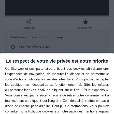
Ecologie - Environnement
Danse
Religions - Spiritualités
Bibliothèque de la Pléiade
Critique et histoire littéraire
Histoire de France
Biographies historiques
Classiques scolaires
Littérature ancienne et médiévale
Histoire - Généralités
Histoire des pays
Littérature de voyage
Audio - Livres lus
Partager
Ajout Favori
Histoire ancienne
Géographie
Littérature en version originale
Humour
Giulia Foïs vous présente son ouvrage
Culture scientifique
Publié le
29/04/2024
"Ce que le féminisme m'a fait" aux éditions Flammarion.
Le respect de votre vie privée est notre priorité
BIBLIOGRAPHIE
Ce que le féminisme m'a fait :
récit
Auteur :
Giulia Foïs
Éditeur :
Flammarion