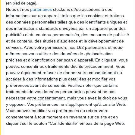
L'animatrice livre sa vision du féminisme en
Nous et nos
partenaires
stockons et/ou accédons à des
relatant quelques épisodes de sa vie.
©Electre 2026
informations sur un appareil, telles que les cookies, et traitons
19,00 €
des données personnelles telles que des identifiants uniques et
En stock *
des informations standards envoyées par un appareil pour des
*stock limité
publicités et du contenu personnalisés, des mesures de publicité
et de contenu, des études d'audience et le développement de
AJOUTER AU PANIER
services.
Avec votre permission, nos 162 partenaires et nous-
mêmes pouvons utiliser des données de géolocalisation
précises et d’identification par scan d'appareil. En cliquant, vous
Découvrez nos Newsletters Mollat !
pouvez consentir aux traitements décrits précédemment. Vous
pouvez également refuser de donner votre consentement ou
accéder à des informations plus détaillées et modifier vos
JE M'INSCRIS
préférences avant de consentir.
Veuillez noter que certains
traitements de vos données personnelles peuvent ne pas
nécessiter votre consentement, mais vous avez le droit de vous
Informations pratiques
y opposer. Vos préférences ne s'appliqueront qu’à ce site Web.
Conditions d'utilisation du site
Vous pouvez modifier vos préférences ou retirer votre
Qui sommes-nous
consentement à tout moment en revenant sur ce site et en
cliquant sur le bouton "Confidentialité" en bas de la page Web.
Mentions Légales
Frais de port & Livraison