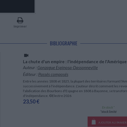
LITTÉRATURE DE VOYAGE
Dictionnaires Français
Histoire moderne
Relations et politiques
internationales
Dictionnaires Bilingues
Récits des voyageurs et des
Histoire contemporaine
explorateurs
Sécurité nationale - Défense
Langues universitaires -
BIOGRAPHIES HISTORIQUES
Dictionnaires et méthodes
ECOLOGIE - ENVIRONNEMENT
Biographies historiques
Méthodes Langues Grand public
Imprimer
Ecologie
Français langues étrangères
HISTOIRE - GÉNÉRALITÉS
Historiographie
BIBLIOGRAPHIE
Etudes historiques
Généalogie - Héraldique
Franc-maçonnerie
La chute d'un empire : l'indépendance de l'Amériqu
Auteur :
Gonzague Espinosa-Dassonneville
Éditeur :
Passés composés
Entre les années 1808 et 1825, la plupart des territoires formant l'
successivement à l'indépendance. L'auteur décrit comment les reve
l'abdication des Bourbons d'Espagne en 1808 à Bayonne, se transfo
d'indépendance. ©Electre 2026
23,50 €
En stock *
*stock limité
AJOUTER AU PANIER