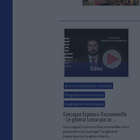
Vidéos
Sciences humaines - Histoire
Biographies historiques
Biographies historiques
Gonzague Espinosa-Dassonneville
- Le général Lamarque ou ...
Gonzague Espinosa-Dassonneville vous
présente son ouvrage "Le général
Lamarque ou La gloire inach...