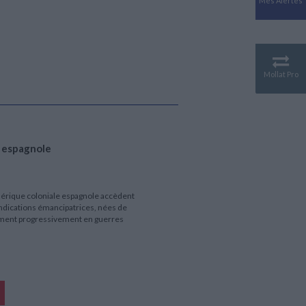
Mes Alertes
Antiquité
Mythologies
GÉOGRAPHIE
Géographie - Démographie -
Territoire
Mollat Pro
CULTURE SCIENTIFIQUE
Essais scientifique
Astronomie
e espagnole
Amérique coloniale espagnole accèdent
ndications émancipatrices, nées de
rment progressivement en guerres