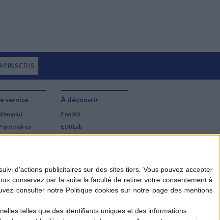
 M'INSCRIS
e service
À découvrir
d'emploi
FeniXX
Partenaires
EDRLab
RetroNews
BnF : portail des métiers
du livre
Cercle de la librairie
Les chèques cadeaux
Mollat
elles telles que des identifiants uniques et des informations