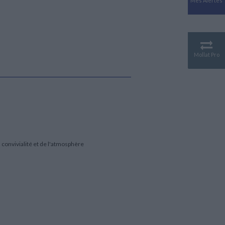
Mes Alertes
Antiquité
Mythologies
GÉOGRAPHIE
Géographie - Démographie -
Territoire
Mollat Pro
CULTURE SCIENTIFIQUE
Essais scientifique
Astronomie
 convivialité et de l'atmosphère