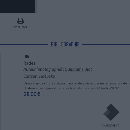
LITTÉRATURE DE VOYAGE
Dictionnaires Français
Histoire moderne
Relations et politiques
internationales
Dictionnaires Bilingues
Récits des voyageurs et des
Histoire contemporaine
explorateurs
Sécurité nationale - Défense
Langues universitaires -
BIOGRAPHIES HISTORIQUES
Dictionnaires et méthodes
ECOLOGIE - ENVIRONNEMENT
Biographies historiques
Méthodes Langues Grand public
Imprimer
Ecologie
Français langues étrangères
HISTOIRE - GÉNÉRALITÉS
Historiographie
BIBLIOGRAPHIE
Etudes historiques
Généalogie - Héraldique
Franc-maçonnerie
Rades
Auteur (photographe) :
Guillaume Blot
Éditeur :
Hoëbeke
Une série de clichés de portraits et de scènes de vie témoignant de la
chaleureuse régnant dans les bistrots français. ©Electre 2026
28,00 €
CHARGEMENT...