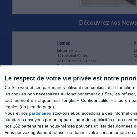
Découvrez nos Newsl
Contact
H
Librairie Mollat
La
15 rue Vital-Carles
Du
33 080 Bordeaux Cedex
l
Standard :
05 56 56 40 40
Jo
Service client mollat.com :
05 56 56 40
1e
83
* 
Le respect de votre vie privée est notre priori
Contactez-nous
à
Le
du
l
Jo
1
Nous et nos
partenaires
stockons et/ou accédons à des informations s
et
standards envoyées par un appareil pour des publicités et du conte
* 
nos 162 partenaires et nous-mêmes pouvons utiliser des données de g
1
Vous pouvez également refuser de donner votre consentement ou accé
Vo