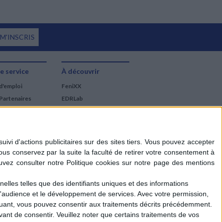
 M'INSCRIS
e service
À découvrir
d'emploi
FeniXX
Partenaires
EDRLab
RetroNews
BnF : portail des métiers
du livre
Cercle de la librairie
Les chèques cadeaux
Mollat
elles telles que des identifiants uniques et des informations
d'audience et le développement de services.
Avec votre permission,
iquant, vous pouvez consentir aux traitements décrits précédemment.
ant de consentir.
Veuillez noter que certains traitements de vos