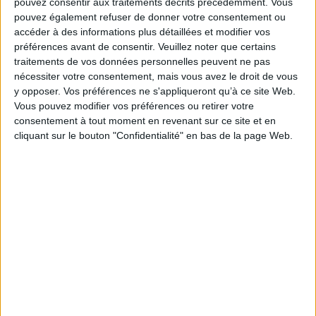
pouvez consentir aux traitements décrits précédemment. Vous
pouvez également refuser de donner votre consentement ou
accéder à des informations plus détaillées et modifier vos
préférences avant de consentir.
Veuillez noter que certains
traitements de vos données personnelles peuvent ne pas
nécessiter votre consentement, mais vous avez le droit de vous
y opposer. Vos préférences ne s'appliqueront qu’à ce site Web.
Vous pouvez modifier vos préférences ou retirer votre
consentement à tout moment en revenant sur ce site et en
cliquant sur le bouton "Confidentialité" en bas de la page Web.
Podcasts
Sciences humaines - Histoire
Psychanalyse - Psychologie
Psychanalyse
Hélène Bonnaud - L'inconscient de l'enfant : du symptôme ...
En partenariat avec l'ACF, dans le cadre du séminaire des échanges,
rencontre avec Hélène Bonnaud...
aux éditions Navarin.
Lire la suite