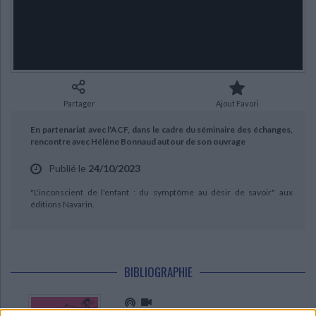
Ecologie - Environnement
Danse
Religions - Spiritualités
Bibliothèque de la Pléiade
Critique et histoire littéraire
CHARGEMENT...
Histoire de France
Biographies historiques
Classiques scolaires
Littérature ancienne et médiévale
Histoire - Généralités
Histoire des pays
Littérature de voyage
Audio - Livres lus
Histoire ancienne
Géographie
Littérature en version originale
Humour
Partager
Ajout Favori
Culture scientifique
En partenariat avec l'ACF, dans le cadre du séminaire des échanges,
rencontre avec Hélène Bonnaud autour de son ouvrage
Publié le
24/10/2023
"L'inconscient de l'enfant : du symptôme au désir de savoir" aux
éditions Navarin.
BIBLIOGRAPHIE