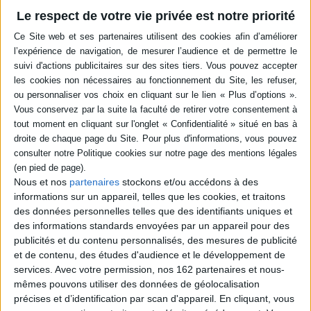
L'inconscient de l'enfant : du
symptôme au désir de savoir
Le respect de votre vie privée est notre priorité
Auteur :
Hélène Bonnaud
Éditeur :
Navarin éd.
La psychanalyse est attaquée dans le champ
de l'enfance par les théories
comportementales qui évaluent et
rééduquent les comportements de l'enfant,
sans s'intéresser à ce qu'il est comme
sujet, ni écouter ce qu'il a à dire. Pour
l'auteure, la psychanalyse consiste en un
travail fondé sur l'écoute et la parole afin de
délivrer l'enfant de ses symptômes et lui
redonner la liberté de choisir sa vi...
18,50 €
Nous et nos
partenaires
stockons et/ou accédons à des
En stock *
informations sur un appareil, telles que les cookies, et traitons
*stock limité
des données personnelles telles que des identifiants uniques et
des informations standards envoyées par un appareil pour des
AJOUTER AU PANIER
publicités et du contenu personnalisés, des mesures de publicité
et de contenu, des études d'audience et le développement de
services.
Avec votre permission, nos 162 partenaires et nous-
POUR EN SAVOIR PLUS
mêmes pouvons utiliser des données de géolocalisation
précises et d’identification par scan d'appareil. En cliquant, vous