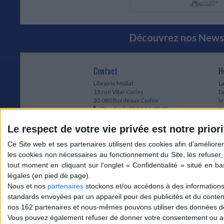
Découvrez nos Newsl
Contact
H
Librairie Mollat
La
15 rue Vital-Carles
Du
33 080 Bordeaux Cedex
l
Standard :
05 56 56 40 40
Jo
Service client mollat.com :
05 56 56 40
1e
83
* 
Le respect de votre vie privée est notre priori
Contactez-nous
à
Le
du
l
Jo
1
Nous et nos
partenaires
stockons et/ou accédons à des informations s
et
standards envoyées par un appareil pour des publicités et du conte
* 
nos 162 partenaires et nous-mêmes pouvons utiliser des données de g
1
Vous pouvez également refuser de donner votre consentement ou accé