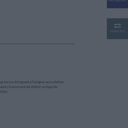
Mes Alertes
Antiquité
Mythologies
GÉOGRAPHIE
Géographie - Démographie -
Territoire
Mollat Pro
CULTURE SCIENTIFIQUE
Essais scientifique
Astronomie
ng, terme désignant à l'origine une relation
avant récemment de définir un type de
 2026