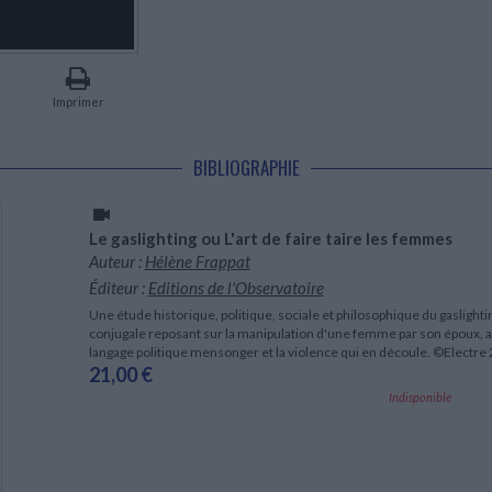
LITTÉRATURE DE VOYAGE
Dictionnaires Français
Histoire moderne
Relations et politiques
internationales
Dictionnaires Bilingues
Récits des voyageurs et des
Histoire contemporaine
explorateurs
Sécurité nationale - Défense
Langues universitaires -
BIOGRAPHIES HISTORIQUES
Dictionnaires et méthodes
ECOLOGIE - ENVIRONNEMENT
Biographies historiques
Méthodes Langues Grand public
Imprimer
Ecologie
Français langues étrangères
HISTOIRE - GÉNÉRALITÉS
Historiographie
BIBLIOGRAPHIE
Etudes historiques
Généalogie - Héraldique
Franc-maçonnerie
Le gaslighting ou L'art de faire taire les femmes
Auteur :
Hélène Frappat
Éditeur :
Editions de l'Observatoire
Une étude historique, politique, sociale et philosophique du gaslighti
conjugale reposant sur la manipulation d'une femme par son époux, 
langage politique mensonger et la violence qui en découle. ©Electre
21,00 €
Indisponible