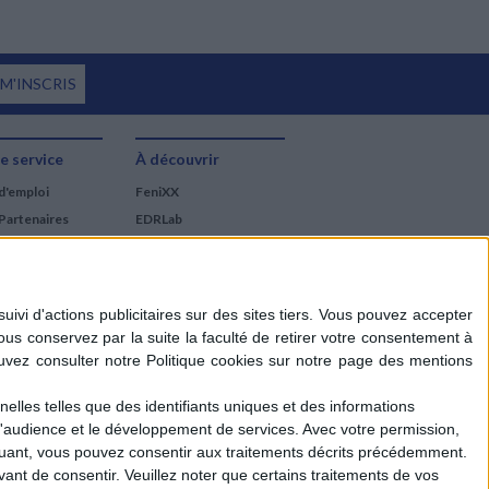
 M'INSCRIS
e service
À découvrir
d'emploi
FeniXX
Partenaires
EDRLab
RetroNews
BnF : portail des métiers
du livre
Cercle de la librairie
Les chèques cadeaux
Mollat
elles telles que des identifiants uniques et des informations
d'audience et le développement de services.
Avec votre permission,
iquant, vous pouvez consentir aux traitements décrits précédemment.
ant de consentir.
Veuillez noter que certains traitements de vos