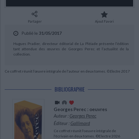
Ecologie - Environnement
Danse
Religions - Spiritualités
Bibliothèque de la Pléiade
Critique et histoire littéraire
Histoire de France
Biographies historiques
Classiques scolaires
Littérature ancienne et médiévale
Partager
Ajout Favori
Histoire - Généralités
Histoire des pays
Littérature de voyage
Audio - Livres lus
Publié le
31/05/2017
Histoire ancienne
Géographie
CHARGEMENT...
Littérature en version originale
Humour
Hugues Pradier, directeur éditorial de La Pléiade présente l’édition
Culture scientifique
tant attendue des œuvres de Georges Perec et l’actualité de la
collection.
Ce coffret réunit l’œuvre intégrale de l'auteur en deux tomes.
©Electre 2017
BIBLIOGRAPHIE
Georges Perec : oeuvres
Auteur :
Georges Perec
Éditeur :
Gallimard
Ce coffret réunit l'oeuvre intégrale de
l'écrivain en deux tomes. ©Electre 2026