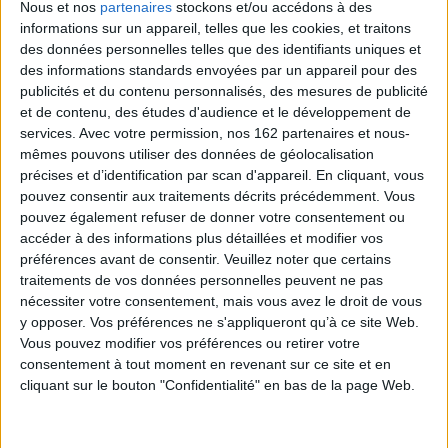
Nous et nos
partenaires
stockons et/ou accédons à des
Rencontre avec Hugues Pradier
informations sur un appareil, telles que les cookies, et traitons
des données personnelles telles que des identifiants uniques et
Littérature Française
Anthologie
Rencontre
des informations standards envoyées par un appareil pour des
Le 16/05/2017
publicités et du contenu personnalisés, des mesures de publicité
Studio Ausone
et de contenu, des études d'audience et le développement de
Hugues Pradier
Dans le cadre de la Quinzaine de la Pléiade
services.
Avec votre permission, nos 162 partenaires et nous-
À l'occasion de la parution des « Œuvres Tome I et II », aux éditions
mêmes pouvons utiliser des données de géolocalisation
Gallimard
précises et d’identification par scan d'appareil. En cliquant, vous
Lire la suite
pouvez consentir aux traitements décrits précédemment. Vous
pouvez également refuser de donner votre consentement ou
accéder à des informations plus détaillées et modifier vos
préférences avant de consentir.
Veuillez noter que certains
traitements de vos données personnelles peuvent ne pas
nécessiter votre consentement, mais vous avez le droit de vous
y opposer. Vos préférences ne s'appliqueront qu’à ce site Web.
Vous pouvez modifier vos préférences ou retirer votre
consentement à tout moment en revenant sur ce site et en
cliquant sur le bouton "Confidentialité" en bas de la page Web.