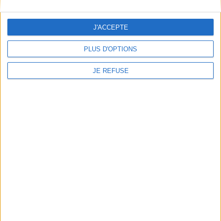
Qui sommes-nous
Mentions Légales
J'ACCEPTE
Frais de port & Livraison
Conditions Générales de Vente
PLUS D'OPTIONS
À votre service
JE REFUSE
Offres d'emploi
Offres Partenaires
À découvrir
FeniXX
EDRLab
RetroNews
BnF : portail des métiers du livre
Cercle de la librairie
Les chèques cadeaux Mollat
Contact
Horaires
Librairie Mollat
La librairie Mollat vous accueille