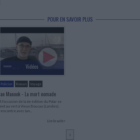
POUR EN SAVOIR PLUS
Vidéos
Policier
Roman
Voyage
Ian Manook - La mort nomade
À l'occasion de la 6e édition du Polar se
met au vert à Vieux Boucau (Landes),
rencontre avec Ian...
Lire la suite
1