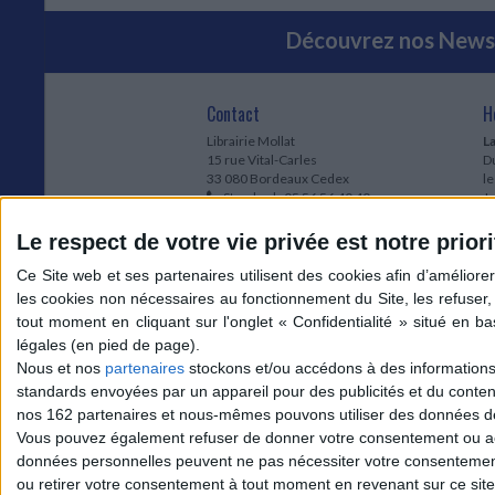
Découvrez nos Newsl
Contact
H
Librairie Mollat
La
15 rue Vital-Carles
Du
33 080 Bordeaux Cedex
l
Standard :
05 56 56 40 40
Jo
Service client mollat.com :
05 56 56 40
1e
83
* 
Le respect de votre vie privée est notre priori
Contactez-nous
à
Le
du
l
Jo
1
Nous et nos
partenaires
stockons et/ou accédons à des informations s
et
standards envoyées par un appareil pour des publicités et du conte
* 
nos 162 partenaires et nous-mêmes pouvons utiliser des données de g
1
Vous pouvez également refuser de donner votre consentement ou accé
Vo
données personnelles peuvent ne pas nécessiter votre consentement,
ou retirer votre consentement à tout moment en revenant sur ce site 