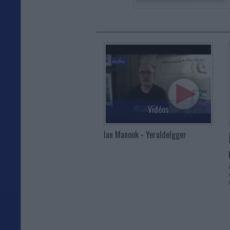
Vidéos
Ian Manook - Yeruldelgger