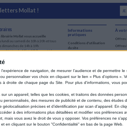
etters Mollat !
JE
oraires
Informations
À votr
pratiques
 librairie Mollat vous accueille
Offres 
 lundi au samedi de 10h à 20h et tous
Conditions d'utilisation
es dimanches de 14h à 19h
Offres 
du site
urs fériés : de 11h à 19h* excepté le
Qui sommes-nous
r mai, le 25 décembre et le 1er janvier
Si le jour férié est un dimanche, de 14h
té
Mentions Légales
 19h
Frais de port & Livraison
 clic et collecte est ouvert
Conditions Générales
 lundi au samedi de 9h30 à 20h et tous
de Vente
es dimanches de 14h à 19h
ur fériés : tous les jours fériés de 11h à
9h* excepté le 1er mai, le 25 décembre
ur un appareil, telles que les cookies, et traitons des données personn
 le 1er janvier
nu personnalisés, des mesures de publicité et de contenu, des études 
Si le jour férié est un dimanche de 14h à
éolocalisation précises et d’identification par scan d'appareil. En cl
9h
der à des informations plus détaillées et modifier vos préférences av
ir le détail des horaires & accès
 mais vous avez le droit de vous y opposer. Vos préférences ne s'app
et en cliquant sur le bouton "Confidentialité" en bas de la page Web.