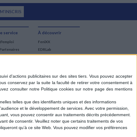
 M'INSCRIS
e service
À découvrir
d'emploi
FeniXX
Partenaires
EDRLab
RetroNews
BnF : portail des métiers
du livre
Cercle de la librairie
Les chèques cadeaux
Mollat
elles telles que des identifiants uniques et des informations
d'audience et le développement de services.
Avec votre permission,
iquant, vous pouvez consentir aux traitements décrits précédemment.
ant de consentir.
Veuillez noter que certains traitements de vos
liqueront qu’à ce site Web. Vous pouvez modifier vos préférences