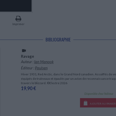
LITTÉRATURE DE VOYAGE
Dictionnaires Français
Histoire moderne
Relations et politiques
internationales
Dictionnaires Bilingues
Récits des voyageurs et des
Histoire contemporaine
explorateurs
Sécurité nationale - Défense
Langues universitaires -
BIOGRAPHIES HISTORIQUES
Dictionnaires et méthodes
ECOLOGIE - ENVIRONNEMENT
Biographies historiques
Méthodes Langues Grand public
Imprimer
Ecologie
Français langues étrangères
HISTOIRE - GÉNÉRALITÉS
Historiographie
BIBLIOGRAPHIE
Etudes historiques
Généalogie - Héraldique
Franc-maçonnerie
Ravage
Auteur :
Ian Manook
Éditeur :
Paulsen
Hiver 1931, Red Arctic, dans le Grand Nord canadien. Assoiffés de
équipés de traîneaux et épaulés par un avion de reconnaissance traqu
travers le blizzard. ©Electre 2026
19,90 €
Disponible chez l'éditeur
AJOUTER AU PANIER