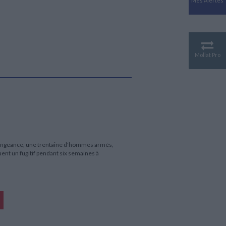
Mes Alertes
Antiquité
Mythologies
GÉOGRAPHIE
Géographie - Démographie -
Territoire
Mollat Pro
CULTURE SCIENTIFIQUE
Essais scientifique
Astronomie
 vengeance, une trentaine d'hommes armés,
ent un fugitif pendant six semaines à