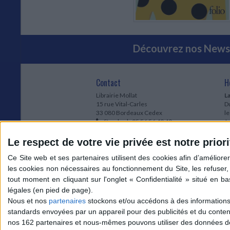
Découvrez nos Newsl
Contact
H
Librairie Mollat
La
15 rue Vital-Carles
Du
33 080 Bordeaux Cedex
l
Standard :
05 56 56 40 40
Jo
Service client mollat.com :
05 56 56 40
1e
83
* 
Le respect de votre vie privée est notre priori
Contactez-nous
à
Le
du
l
Jo
1
Nous et nos
partenaires
stockons et/ou accédons à des informations s
et
standards envoyées par un appareil pour des publicités et du conte
* 
nos 162 partenaires et nous-mêmes pouvons utiliser des données de g
1