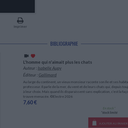
LITTÉRATURE DE VOYAGE
Dictionnaires Français
Histoire moderne
Relations et politiques
internationales
Dictionnaires Bilingues
Récits des voyageurs et des
Histoire contemporaine
explorateurs
Sécurité nationale - Défense
Langues universitaires -
BIOGRAPHIES HISTORIQUES
Dictionnaires et méthodes
ECOLOGIE - ENVIRONNEMENT
Biographies historiques
Méthodes Langues Grand public
Imprimer
Ecologie
Français langues étrangères
HISTOIRE - GÉNÉRALITÉS
Historiographie
BIBLIOGRAPHIE
Etudes historiques
Généalogie - Héraldique
Franc-maçonnerie
L'homme qui n'aimait plus les chats
Auteur :
Isabelle Aupy
Éditeur :
Gallimard
Au large du continent, un vieux monsieur raconte son île et ses habitant
professeur. Il parle de la mer, du vent et de leurs chats qui, depuis 
à leur choix. Mais quand ils disparaissent sans explication, c’est la f
trouve menacée. ©Electre 2026
7,60 €
En stock *
*stock limité
AJOUTER AU PANIER