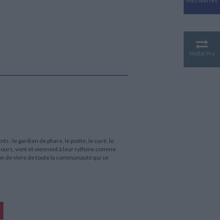
Mes Alertes
Antiquité
Mythologies
GÉOGRAPHIE
Géographie - Démographie -
Territoire
Mollat Pro
CULTURE SCIENTIFIQUE
Essais scientifique
Astronomie
s : le gardien de phare, le poète, le curé, le
toujours, vont et viennent à leur rythme comme
açon de vivre de toute la communauté qui se