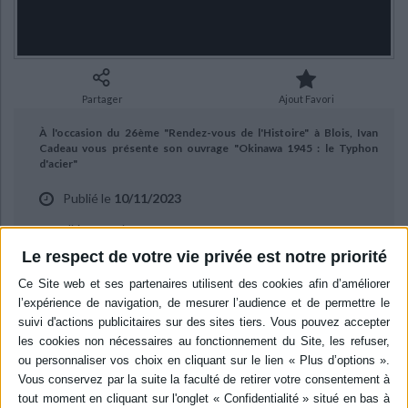
Ecologie - Environnement
Danse
Religions - Spiritualités
Bibliothèque de la Pléiade
Critique et histoire littéraire
Histoire de France
Biographies historiques
Classiques scolaires
Littérature ancienne et médiévale
Histoire - Généralités
Histoire des pays
Littérature de voyage
Audio - Livres lus
Partager
Ajout Favori
Histoire ancienne
Géographie
Littérature en version originale
Humour
À l'occasion du 26ème "Rendez-vous de l'Histoire" à Blois, Ivan
Culture scientifique
Cadeau vous présente son ouvrage "Okinawa 1945 : le Typhon
d'acier"
Publié le
10/11/2023
aux éditions Perrin.
Le respect de votre vie privée est notre priorité
BIBLIOGRAPHIE
Okinawa 1945 : le Typhon d'acier
Auteur :
Ivan Cadeau