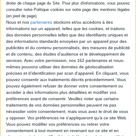
Éditeur :
Perrin
Retour sur la bataille d'Okinawa, dernier
grand affrontement de la Seconde Guerre
mondiale, surnommée le Typhon d'acier en
Nous et nos
partenaires
stockons et/ou accédons à des
raison du déluge de feu que les forces
informations sur un appareil, telles que les cookies, et traitons
américaines font pleuvoir sur les
des données personnelles telles que des identifiants uniques et
défenseurs japonais de l'île entre avril et
des informations standards envoyées par un appareil pour des
juin 1945. Les Etats-Unis souhaitent
conquérir le Japon mais renoncent face à la
publicités et du contenu personnalisés, des mesures de publicité
résistance acharnée du pays, qui envoie
et de contenu, des études d'audience et le développement de
notamment des avions kamikazes. ©Ele...
services.
Avec votre permission, nos 162 partenaires et nous-
25,00 €
mêmes pouvons utiliser des données de géolocalisation
En stock *
précises et d’identification par scan d'appareil. En cliquant, vous
*stock limité
pouvez consentir aux traitements décrits précédemment. Vous
pouvez également refuser de donner votre consentement ou
AJOUTER AU PANIER
accéder à des informations plus détaillées et modifier vos
préférences avant de consentir.
Veuillez noter que certains
traitements de vos données personnelles peuvent ne pas
Découvrez nos Newsletters Mollat !
nécessiter votre consentement, mais vous avez le droit de vous
y opposer. Vos préférences ne s'appliqueront qu’à ce site Web.
JE M'INSCRIS
Vous pouvez modifier vos préférences ou retirer votre
consentement à tout moment en revenant sur ce site et en