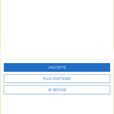
Informations pratiques
Conditions d'utilisation du site
Qui sommes-nous
Mentions Légales
Frais de port & Livraison
Conditions Générales de Vente
À votre service
Offres d'emploi
Offres Partenaires
J'ACCEPTE
À découvrir
PLUS D'OPTIONS
FeniXX
JE REFUSE
EDRLab
RetroNews
BnF : portail des métiers du livre
Cercle de la librairie