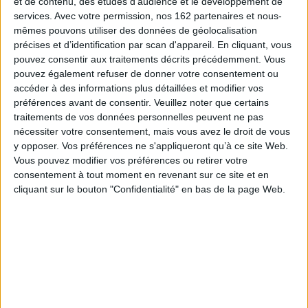
et de contenu, des études d'audience et le développement de
services.
Avec votre permission, nos 162 partenaires et nous-
mêmes pouvons utiliser des données de géolocalisation
précises et d’identification par scan d'appareil. En cliquant, vous
Vidéos
pouvez consentir aux traitements décrits précédemment. Vous
pouvez également refuser de donner votre consentement ou
accéder à des informations plus détaillées et modifier vos
Littérature
Littérature
préférences avant de consentir.
Veuillez noter que certains
traitements de vos données personnelles peuvent ne pas
Jean-Baptiste Maudet - Matador Yankee
nécessiter votre consentement, mais vous avez le droit de vous
Jean-Baptiste Maudet vous présente son ouvrage "Matador yankee" aux
y opposer. Vos préférences ne s'appliqueront qu’à ce site Web.
éditions Le passage.
Vous pouvez modifier vos préférences ou retirer votre
Lire la suite
consentement à tout moment en revenant sur ce site et en
cliquant sur le bouton "Confidentialité" en bas de la page Web.