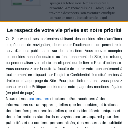
aperçu à la télévision. A mesure qu'elle
remonte l'Amazone puis le Guadalquivir et
traverse des forêts, son aventure exotique
se mue en une quête existentielle qui
ranime en elle les douleurs de l'enfance.
©Electre 2026
Le respect de votre vie privée est notre priorité
19,00 €
En stock *
*stock limité
AJOUTER AU PANIER
POUR EN SAVOIR PLUS
Nous et nos
partenaires
stockons et/ou accédons à des
informations sur un appareil, telles que les cookies, et traitons
des données personnelles telles que des identifiants uniques et
des informations standards envoyées par un appareil pour des
publicités et du contenu personnalisés, des mesures de publicité