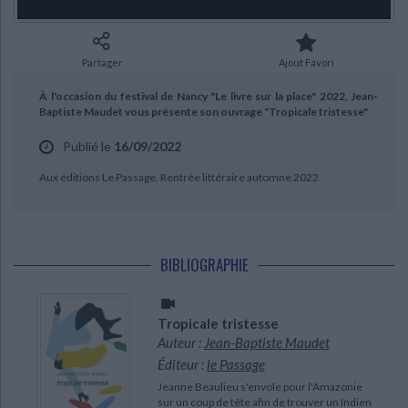
Ecologie - Environnement
Danse
Religions - Spiritualités
Bibliothèque de la Pléiade
Critique et histoire littéraire
Histoire de France
Biographies historiques
Classiques scolaires
Littérature ancienne et médiévale
Partager
Ajout Favori
CHARGEMENT...
Histoire - Généralités
Histoire des pays
Littérature de voyage
Audio - Livres lus
À l'occasion du festival de Nancy "Le livre sur la place" 2022, Jean-
Histoire ancienne
Géographie
Baptiste Maudet vous présente son ouvrage "Tropicale tristesse"
Littérature en version originale
Humour
Culture scientifique
Publié le
16/09/2022
Aux éditions Le Passage. Rentrée littéraire automne 2022.
BIBLIOGRAPHIE
Tropicale tristesse
Auteur :
Jean-Baptiste Maudet
Éditeur :
le Passage
Jeanne Beaulieu s'envole pour l'Amazonie
sur un coup de tête afin de trouver un Indien