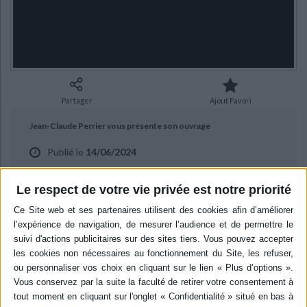
Ecologie - Environnement
Danse
Religions - Spiritualités
Bibliothèque de la Pléiade
Critique et histoire littéraire
Histoire de France
Biographies historiques
Classiques scolaires
Littérature ancienne et médiévale
Histoire - Généralités
Histoire des pays
Littérature de voyage
Audio - Livres lus
Histoire ancienne
Géographie
Littérature en version originale
Humour
Partager
Ajout Favori
Culture scientifique
Jean-Claude Perrier vous présente son ouvrage
Publié le
14/06/2024
"Saint-Exupéry : un petit prince en exil" aux éditions Plon.
Le respect de votre vie privée est notre priorité
BIBLIOGRAPHIE
Saint-Exupéry : un petit prince
en exil