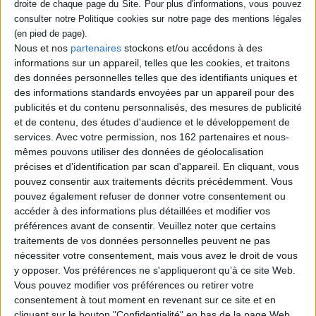
Auteur :
Jean-Claude Perrier
Éditeur :
Plon
Récit de l'exil américain de l'auteur français,
Nous et nos
partenaires
stockons et/ou accédons à des
de décembre 1940 à avril 1943. Cette
période est marquée à la fois par ses
informations sur un appareil, telles que les cookies, et traitons
problèmes de couple avec son épouse
des données personnelles telles que des identifiants uniques et
Consuelo, son état de santé, sa difficile
des informations standards envoyées par un appareil pour des
intégration dans le pays, mais aussi par de
publicités et du contenu personnalisés, des mesures de publicité
nombreuses rencontres et une création
prolifique. ©Electre 2026
et de contenu, des études d'audience et le développement de
19,00 €
services.
Avec votre permission, nos 162 partenaires et nous-
En stock *
mêmes pouvons utiliser des données de géolocalisation
*stock limité
précises et d’identification par scan d'appareil. En cliquant, vous
pouvez consentir aux traitements décrits précédemment. Vous
AJOUTER AU PANIER
pouvez également refuser de donner votre consentement ou
accéder à des informations plus détaillées et modifier vos
préférences avant de consentir.
Veuillez noter que certains
Découvrez nos Newsletters Mollat !
traitements de vos données personnelles peuvent ne pas
nécessiter votre consentement, mais vous avez le droit de vous
y opposer. Vos préférences ne s'appliqueront qu’à ce site Web.
JE M'INSCRIS
Vous pouvez modifier vos préférences ou retirer votre
consentement à tout moment en revenant sur ce site et en
cliquant sur le bouton "Confidentialité" en bas de la page Web.