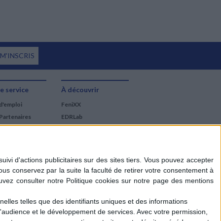
 M'INSCRIS
e service
À découvrir
d'emploi
FeniXX
Partenaires
EDRLab
RetroNews
BnF : portail des métiers
du livre
Cercle de la librairie
Les chèques cadeaux
Mollat
elles telles que des identifiants uniques et des informations
d'audience et le développement de services.
Avec votre permission,