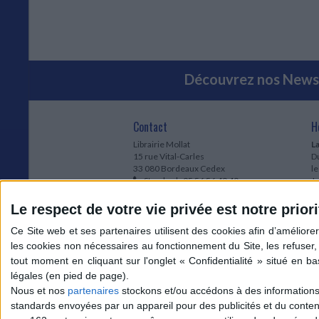
Découvrez nos Newsl
Contact
H
Librairie Mollat
La
15 rue Vital-Carles
Du
33 080 Bordeaux Cedex
l
Standard :
05 56 56 40 40
Jo
Service client mollat.com :
05 56 56 40
1e
83
* 
Le respect de votre vie privée est notre priori
Contactez-nous
à
Le
du
l
Jo
1
Nous et nos
partenaires
stockons et/ou accédons à des informations s
et
standards envoyées par un appareil pour des publicités et du conte
* 