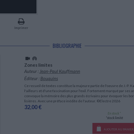
LITTÉRATURE DE VOYAGE
Dictionnaires Français
Histoire moderne
Relations et politiques
internationales
Dictionnaires Bilingues
Récits des voyageurs et des
Histoire contemporaine
explorateurs
Sécurité nationale - Défense
Langues universitaires -
BIOGRAPHIES HISTORIQUES
Dictionnaires et méthodes
ECOLOGIE - ENVIRONNEMENT
Biographies historiques
Méthodes Langues Grand public
Imprimer
Ecologie
Français langues étrangères
HISTOIRE - GÉNÉRALITÉS
Historiographie
BIBLIOGRAPHIE
Etudes historiques
Généalogie - Héraldique
Franc-maçonnerie
Zones limites
Auteur :
Jean-Paul Kauffmann
Éditeur :
Bouquins
Ce recueil de textes constitue la majeure partie de l'oeuvre de J.-P.
l'ailleurs et d'une fascination pour l'exil. Fortement marqué par ses 
convoque la mémoire des plus grands écrivains pour évoquer les bord
lisières. Avec une préface inédite de l'auteur. ©Electre 2026
32,00 €
En stock *
*stock limité
AJOUTER AU PANIER