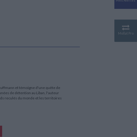
Mes Alertes
Antiquité
Mythologies
GÉOGRAPHIE
Géographie - Démographie -
Territoire
Mollat Pro
CULTURE SCIENTIFIQUE
Essais scientifique
Astronomie
 Kauffmann et témoigne d'une quête de
années de détention au Liban, l'auteur
s reculés du monde et les territoires