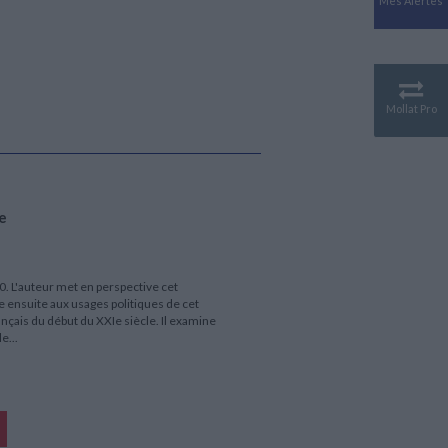
Mes Alertes
Antiquité
Mythologies
GÉOGRAPHIE
Géographie - Démographie -
Territoire
Mollat Pro
CULTURE SCIENTIFIQUE
Essais scientifique
Astronomie
e
0. L'auteur met en perspective cet
e ensuite aux usages politiques de cet
nçais du début du XXIe siècle. Il examine
e...