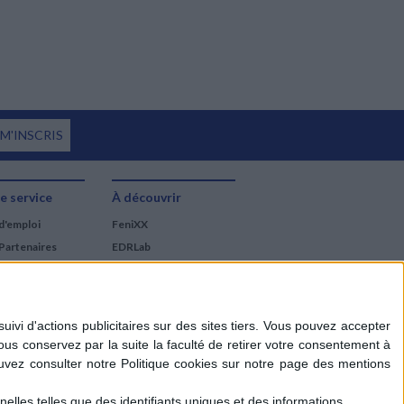
 M'INSCRIS
e service
À découvrir
d'emploi
FeniXX
Partenaires
EDRLab
RetroNews
BnF : portail des métiers
du livre
Cercle de la librairie
Les chèques cadeaux
Mollat
elles telles que des identifiants uniques et des informations