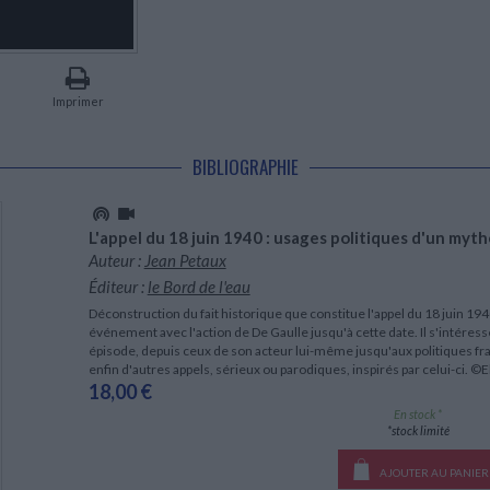
LITTÉRATURE DE VOYAGE
Dictionnaires Français
Histoire moderne
Relations et politiques
internationales
Dictionnaires Bilingues
Récits des voyageurs et des
Histoire contemporaine
explorateurs
Sécurité nationale - Défense
Langues universitaires -
BIOGRAPHIES HISTORIQUES
Dictionnaires et méthodes
ECOLOGIE - ENVIRONNEMENT
Biographies historiques
Méthodes Langues Grand public
Imprimer
Ecologie
Français langues étrangères
HISTOIRE - GÉNÉRALITÉS
Historiographie
BIBLIOGRAPHIE
Etudes historiques
Généalogie - Héraldique
Franc-maçonnerie
L'appel du 18 juin 1940 : usages politiques d'un myth
Auteur :
Jean Petaux
Éditeur :
le Bord de l'eau
Déconstruction du fait historique que constitue l'appel du 18 juin 194
événement avec l'action de De Gaulle jusqu'à cette date. Il s'intéress
épisode, depuis ceux de son acteur lui-même jusqu'aux politiques fra
enfin d'autres appels, sérieux ou parodiques, inspirés par celui-ci. ©El
18,00 €
En stock *
*stock limité
AJOUTER AU PANIER