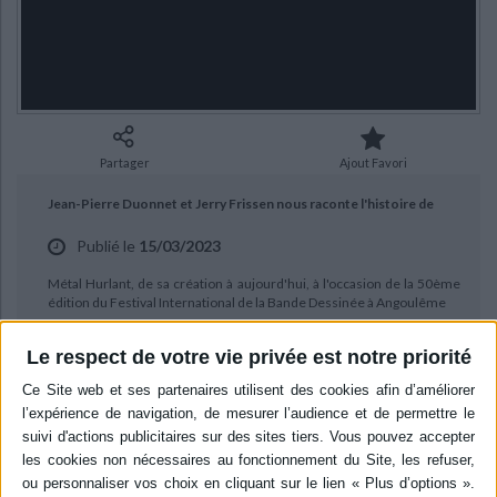
Ecologie - Environnement
Danse
Religions - Spiritualités
Bibliothèque de la Pléiade
Critique et histoire littéraire
Histoire de France
Biographies historiques
Classiques scolaires
Littérature ancienne et médiévale
Histoire - Généralités
Histoire des pays
Littérature de voyage
Audio - Livres lus
Histoire ancienne
Géographie
Littérature en version originale
Humour
Partager
Ajout Favori
Culture scientifique
Jean-Pierre Duonnet et Jerry Frissen nous raconte l'histoire de
Publié le
15/03/2023
Métal Hurlant, de sa création à aujourd'hui, à l'occasion de la 50ème
édition du Festival International de la Bande Dessinée à Angoulême
Le respect de votre vie privée est notre priorité
BIBLIOGRAPHIE
Métal hurlant, n° 1. Le futur, c'est