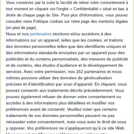
déjà demain
Éditeur :
Humanoïdes associés
Une trentaines de récits d'anticipation
proche. Ils abordent des thèmes tels que
l'écologie, la robotique, le transhumanisme,
la réalité virtuelle, le passeport biologique,
Nous et nos
partenaires
stockons et/ou accédons à des
les avatars post mortem ou l'art numérique.
©Electre 2026
informations sur un appareil, telles que les cookies, et traitons
19,95 €
des données personnelles telles que des identifiants uniques et
En stock *
des informations standards envoyées par un appareil pour des
*stock limité
publicités et du contenu personnalisés, des mesures de publicité
et de contenu, des études d'audience et le développement de
AJOUTER AU PANIER
services.
Avec votre permission, nos 162 partenaires et nous-
mêmes pouvons utiliser des données de géolocalisation
précises et d’identification par scan d'appareil. En cliquant, vous
pouvez consentir aux traitements décrits précédemment. Vous
pouvez également refuser de donner votre consentement ou
accéder à des informations plus détaillées et modifier vos
préférences avant de consentir.
Veuillez noter que certains
traitements de vos données personnelles peuvent ne pas
nécessiter votre consentement, mais vous avez le droit de vous
y opposer. Vos préférences ne s'appliqueront qu’à ce site Web.