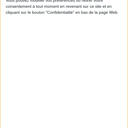
Vous pouvez modifier vos préférences ou retirer votre
consentement à tout moment en revenant sur ce site et en
Découvrez nos Newsletters Mollat !
cliquant sur le bouton "Confidentialité" en bas de la page Web.
JE M'INSCRIS
Informations pratiques
Conditions d'utilisation du site
Qui sommes-nous
Mentions Légales
Frais de port & Livraison
Conditions Générales de Vente
À votre service
Offres d'emploi
Offres Partenaires
À découvrir