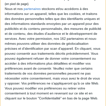
Durant les années 2010, Bix Bouton, 40 ans,
met au point une nouvelle technologie qui
Nous et nos
partenaires
stockons et/ou accédons à des
permet d'accéder à tous ses souvenirs et
informations sur un appareil, telles que les cookies, et traitons
de les partager en ligne en échange de
des données personnelles telles que des identifiants uniques et
l'accès à ceux des autres. ©Electre 2026
des informations standards envoyées par un appareil pour des
22,00 €
publicités et du contenu personnalisés, des mesures de publicité
Disponible chez l'éditeur
et de contenu, des études d'audience et le développement de
services.
Avec votre permission, nos 162 partenaires et nous-
AJOUTER AU PANIER
mêmes pouvons utiliser des données de géolocalisation
précises et d’identification par scan d'appareil. En cliquant, vous
pouvez consentir aux traitements décrits précédemment. Vous
Découvrez nos Newsletters Mollat !
pouvez également refuser de donner votre consentement ou
accéder à des informations plus détaillées et modifier vos
JE M'INSCRIS
préférences avant de consentir.
Veuillez noter que certains
traitements de vos données personnelles peuvent ne pas
nécessiter votre consentement, mais vous avez le droit de vous
Informations pratiques
y opposer. Vos préférences ne s'appliqueront qu’à ce site Web.
Vous pouvez modifier vos préférences ou retirer votre
Conditions d'utilisation du site
consentement à tout moment en revenant sur ce site et en
Qui sommes-nous
cliquant sur le bouton "Confidentialité" en bas de la page Web.
Mentions Légales