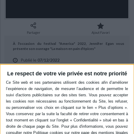
Ecologie - Environnement
Danse
Religions - Spiritualités
Bibliothèque de la Pléiade
Critique et histoire littéraire
Histoire de France
Biographies historiques
Classiques scolaires
Littérature ancienne et médiévale
Histoire - Généralités
Histoire des pays
Littérature de voyage
Audio - Livres lus
Partager
Ajout Favori
Histoire ancienne
Géographie
Littérature en version originale
Humour
À l'occasion du festival "America" 2022, Jennifer Egan vous
Culture scientifique
présente son ouvrage "La maison en pain d'épices"
Publié le
07/12/2022
aux éditions R.Laffont.
Le respect de votre vie privée est notre priorité
BIBLIOGRAPHIE
La maison en pain d'épices
Auteur :
Jennifer Egan
Éditeur :
R. Laffont