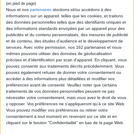
Auteur :
Jérôme Arnaud Wagner
Éditeur :
Ramsay
Nous et nos
partenaires
stockons et/ou accédons à des
informations sur un appareil, telles que les cookies, et traitons
Arnaud ouvre la porte à un fantôme, qui
s'avère être sa femme. La situation se tend
des données personnelles telles que des identifiants uniques et
à l'arrivée de la nouvelle compagne
des informations standards envoyées par un appareil pour des
d'Arnaud, qui se voit pris dans un triangle
publicités et du contenu personnalisés, des mesures de publicité
amoureux cocasse. ©Electre 2026
et de contenu, des études d'audience et le développement de
18,00 €
services.
Avec votre permission, nos 162 partenaires et nous-
Indisponible
mêmes pouvons utiliser des données de géolocalisation
précises et d’identification par scan d'appareil. En cliquant, vous
Découvrez nos Newsletters Mollat !
pouvez consentir aux traitements décrits précédemment. Vous
pouvez également refuser de donner votre consentement ou
accéder à des informations plus détaillées et modifier vos
JE M'INSCRIS
préférences avant de consentir.
Veuillez noter que certains
traitements de vos données personnelles peuvent ne pas
nécessiter votre consentement, mais vous avez le droit de vous
Informations pratiques
y opposer. Vos préférences ne s'appliqueront qu’à ce site Web.
Conditions d'utilisation du site
Vous pouvez modifier vos préférences ou retirer votre
consentement à tout moment en revenant sur ce site et en
Qui sommes-nous
cliquant sur le bouton "Confidentialité" en bas de la page Web.
Mentions Légales
Frais de port & Livraison