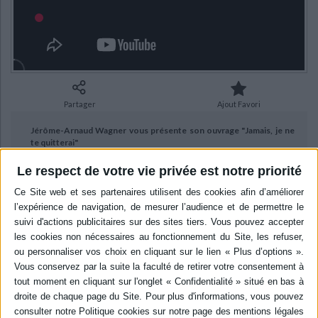
Ecologie - Environnement
Danse
Religions - Spiritualités
Bibliothèque de la Pléiade
Critique et histoire littéraire
Histoire de France
Biographies historiques
Classiques scolaires
Littérature ancienne et médiévale
Histoire - Généralités
Histoire des pays
Littérature de voyage
Audio - Livres lus
Histoire ancienne
Géographie
Littérature en version originale
Humour
Partager
Ajout Favori
Culture scientifique
Jérôme-Arnaud Wagner vous présente son ouvrage "Jamais, je ne
te quitterai"
Publié le
12/12/2023
Le respect de votre vie privée est notre priorité
aux éditions Ramsay.
BIBLIOGRAPHIE
Jamais, je ne te quitterai