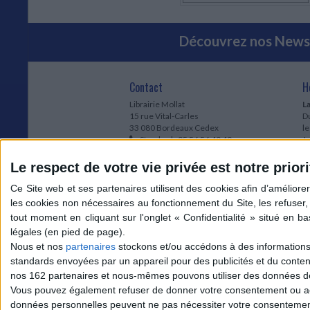
Découvrez nos Newsl
Contact
H
Librairie Mollat
La
15 rue Vital-Carles
Du
33 080 Bordeaux Cedex
l
Standard :
05 56 56 40 40
Jo
Service client mollat.com :
05 56 56 40
1e
83
* 
Le respect de votre vie privée est notre priori
Contactez-nous
à
Le
du
l
Jo
1
Nous et nos
partenaires
stockons et/ou accédons à des informations s
et
standards envoyées par un appareil pour des publicités et du conte
* 
nos 162 partenaires et nous-mêmes pouvons utiliser des données de g
1
Vous pouvez également refuser de donner votre consentement ou accé
Vo
données personnelles peuvent ne pas nécessiter votre consentement,