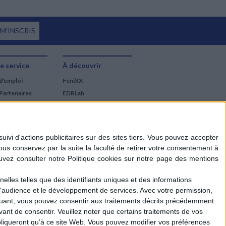
 M'INSCRIS
e service
À découvrir
d'emploi
FeniXX
Partenaires
EDRLab
RetroNews
BnF : portail des métiers
du livre
Cercle de la librairie
Les chèques cadeaux
Mollat
elles telles que des identifiants uniques et des informations
d'audience et le développement de services.
Avec votre permission,
iquant, vous pouvez consentir aux traitements décrits précédemment.
ant de consentir.
Veuillez noter que certains traitements de vos
liqueront qu’à ce site Web. Vous pouvez modifier vos préférences