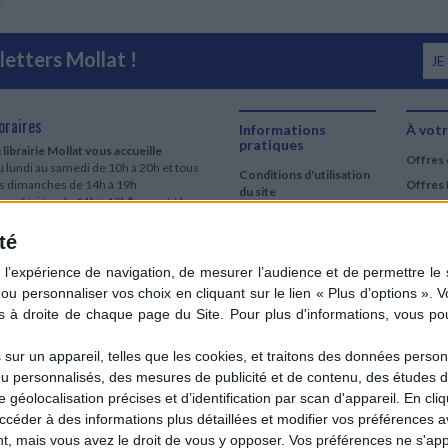
etters Mollat !
JE
oraires
Informations
À votr
pratiques
 librairie Mollat vous accueille
Offres 
 lundi au samedi de 10h à 20h et tous
Conditions d'utilisation
es dimanches de 14h à 19h
Offres 
du site
urs fériés : de 11h à 19h* excepté le
Qui sommes-nous
r mai, le 25 décembre et le 1er janvier
Si le jour férié est un dimanche, de 14h
té
Mentions Légales
 19h
Frais de port & Livraison
 clic et collecte est ouvert
Conditions Générales
 lundi au samedi de 9h30 à 20h et tous
de Vente
es dimanches de 14h à 19h
ur fériés : tous les jours fériés de 11h à
9h* excepté le 1er mai, le 25 décembre
ur un appareil, telles que les cookies, et traitons des données personn
 le 1er janvier
nu personnalisés, des mesures de publicité et de contenu, des études 
Si le jour férié est un dimanche de 14h à
éolocalisation précises et d’identification par scan d'appareil. En cl
9h
der à des informations plus détaillées et modifier vos préférences av
ir le détail des horaires & accès
 mais vous avez le droit de vous y opposer. Vos préférences ne s'app