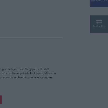
Mes Alertes
Antiquité
Mythologies
GÉOGRAPHIE
Géographie - Démographie -
Territoire
Mollat Pro
CULTURE SCIENTIFIQUE
Essais scientifique
Astronomie
grande bijouterie. Vingt jours plus tôt,
e riche banlieue, près du lac Léman. Mais son
, son voisin obsédé par elle, et ce rôdeur