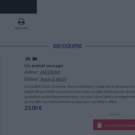
LITTÉRATURE DE VOYAGE
Dictionnaires Français
Histoire moderne
Relations et politiques
internationales
Dictionnaires Bilingues
Récits des voyageurs et des
Histoire contemporaine
explorateurs
Sécurité nationale - Défense
Langues universitaires -
BIOGRAPHIES HISTORIQUES
Dictionnaires et méthodes
ECOLOGIE - ENVIRONNEMENT
Biographies historiques
Méthodes Langues Grand public
Imprimer
Ecologie
Français langues étrangères
HISTOIRE - GÉNÉRALITÉS
Historiographie
BIBLIOGRAPHIE
Etudes historiques
Généalogie - Héraldique
Franc-maçonnerie
Un animal sauvage
Auteur :
Joël Dicker
Éditeur :
Rosie & Wolfe
Le 2 juillet 2022 à Genève, deux malfaiteurs s'apprêtent à braquer une 
Sophie Braun fêtait son anniversaire dans sa villa située au sein d'un
quotidien vacille doucement avec son mari et ses petits arrangements
qui lui offre un cadeau bouleversant pour ses 40 ans. ©Ele...
23,00 €
En stock
AJOUTER AU PANIER