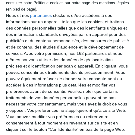
aller à l'université et quitter sa petite ville de
l'Ohio où la fracturation hydraulique
empoisonne la vie des habitants.
Nous et nos
partenaires
stockons et/ou accédons à des
Convaincue que la toxicité de l'eau est
informations sur un appareil, telles que les cookies, et traitons
responsable des malformations de son petit
des données personnelles telles que des identifiants uniques et
frère, elle décide avec son meilleur ami
Paul de participer à un acte d'écoterrorisme
des informations standards envoyées par un appareil pour des
qui tourne mal. Premier roman....
publicités et du contenu personnalisés, des mesures de publicité
22,90 €
et de contenu, des études d'audience et le développement de
Disponible chez l'éditeur
services.
Avec votre permission, nos 162 partenaires et nous-
mêmes pouvons utiliser des données de géolocalisation
AJOUTER AU PANIER
précises et d’identification par scan d'appareil. En cliquant, vous
pouvez consentir aux traitements décrits précédemment. Vous
pouvez également refuser de donner votre consentement ou
Découvrez nos Newsletters Mollat !
accéder à des informations plus détaillées et modifier vos
préférences avant de consentir.
Veuillez noter que certains
traitements de vos données personnelles peuvent ne pas
JE M'INSCRIS
nécessiter votre consentement, mais vous avez le droit de vous
y opposer. Vos préférences ne s'appliqueront qu’à ce site Web.
Vous pouvez modifier vos préférences ou retirer votre
Informations pratiques
consentement à tout moment en revenant sur ce site et en
Conditions d'utilisation du site
cliquant sur le bouton "Confidentialité" en bas de la page Web.