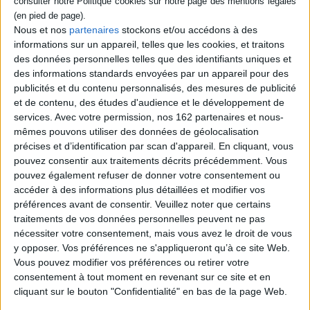
studio et sa vie modeste pour se rendre au
palais de justice de Paris et s'y installer
Nous et nos
partenaires
stockons et/ou accédons à des
clandestinement. Caché la nuit, il arpente
informations sur un appareil, telles que les cookies, et traitons
les salles d'audience en journée, assistant
des données personnelles telles que des identifiants uniques et
ainsi au spectacle de la justice. ©Electre
2026
des informations standards envoyées par un appareil pour des
21,00 €
publicités et du contenu personnalisés, des mesures de publicité
Disponible chez l'éditeur
et de contenu, des études d'audience et le développement de
services.
Avec votre permission, nos 162 partenaires et nous-
AJOUTER AU PANIER
mêmes pouvons utiliser des données de géolocalisation
précises et d’identification par scan d'appareil. En cliquant, vous
pouvez consentir aux traitements décrits précédemment. Vous
Découvrez nos Newsletters Mollat !
pouvez également refuser de donner votre consentement ou
accéder à des informations plus détaillées et modifier vos
préférences avant de consentir.
Veuillez noter que certains
JE M'INSCRIS
traitements de vos données personnelles peuvent ne pas
nécessiter votre consentement, mais vous avez le droit de vous
y opposer. Vos préférences ne s'appliqueront qu’à ce site Web.
Informations pratiques
Vous pouvez modifier vos préférences ou retirer votre
consentement à tout moment en revenant sur ce site et en
Conditions d'utilisation du site
cliquant sur le bouton "Confidentialité" en bas de la page Web.
Qui sommes-nous