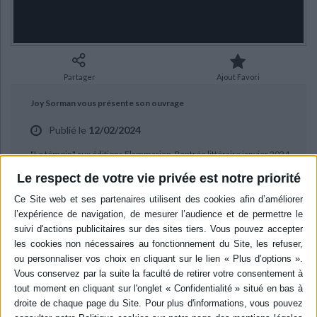
Ecologie - Environnement
Danse
Religions - Spiritualités
Bibliothèque de la Pléiade
Critique et histoire littéraire
Histoire de France
Biographies historiques
Classiques scolaires
Littérature ancienne et médiévale
Histoire - Généralités
Histoire des pays
Littérature de voyage
Audio - Livres lus
Partager
Ajout Favori
Histoire ancienne
Géographie
Littérature en version originale
Humour
Joy Sorman vous présente son ouvrage
Culture scientifique
Publié le
12/02/2024
"Le témoin" aux éditions Flammarion. Rentrée littéraire janvier 2024.
Le respect de votre vie privée est notre priorité
BIBLIOGRAPHIE
Le témoin
Auteur :
Joy Sorman
Éditeur :
Flammarion
Sans prévenir personne, Bart quitte son