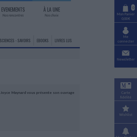
0
EVENEMENTS
À LA UNE
Mon Panier
Nos rencontres
Nos choix
0,00 €
Me
SCIENCES - SAVOIRS
EBOOKS
LIVRES LUS
connecter
AUDIO - LIVRES LUS
HISTOIRE DES PAYS
MUSIQUE
Newsletter
Littérature lue
Histoire du monde générale
Musique classique et
contemporaine
Histoire de l'Europe
LITTÉRATURE EN VERSION
Opéra - Autres chants
Histoire de l'Afrique
ORIGINALE
Jazz
Histoire du Monde arabe
Littérature anglo-saxonne en VO
Musiques du monde
Histoire des Amériques
s, Joyce Maynard vous présente son ouvrage
Carte
Littérature hispano-portugaise en
Variété - Ecrits
Asie centrale
fidélité
VO
Variété - Courants musicaux
Asie orientale
Littérature autres langues en VO
Instruments de musique - Chant
Proche Orient - Moyen Orient
Livres bilingues
Wishlist
Pacifique- Océanie
DANSE
HUMOUR
Danse - Histoire et techniques
HISTOIRE ANCIENNE
Humour dans tous ses états
Préhistoire