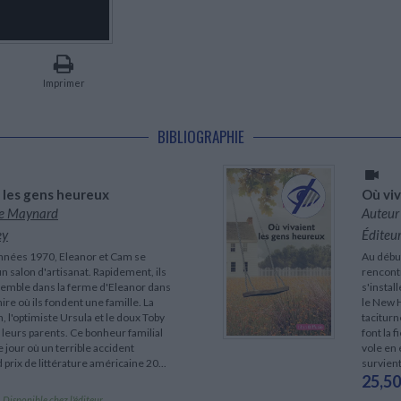
LITTÉRATURE DE VOYAGE
Dictionnaires Français
Histoire moderne
Relations et politiques
internationales
Dictionnaires Bilingues
Récits des voyageurs et des
Histoire contemporaine
explorateurs
Sécurité nationale - Défense
Langues universitaires -
BIOGRAPHIES HISTORIQUES
Dictionnaires et méthodes
ECOLOGIE - ENVIRONNEMENT
Biographies historiques
Méthodes Langues Grand public
Imprimer
Ecologie
Français langues étrangères
HISTOIRE - GÉNÉRALITÉS
Historiographie
BIBLIOGRAPHIE
Etudes historiques
Généalogie - Héraldique
Franc-maçonnerie
 les gens heureux
Où viv
e Maynard
Auteur
ey
Éditeur
nnées 1970, Eleanor et Cam se
Au débu
n salon d'artisanat. Rapidement, ils
rencontr
nsemble dans la ferme d'Eleanor dans
s'instal
e où ils fondent une famille. La
le New H
n, l'optimiste Ursula et le doux Toby
taciturn
e leurs parents. Ce bonheur familial
font la 
e jour où un terrible accident
vole en 
 prix de littérature américaine 20...
survient
25,50
Disponible chez l'éditeur