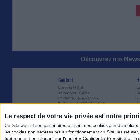
HARGEMENT...
Découvrez nos Newsl
Contact
H
Librairie Mollat
La
15 rue Vital-Carles
Du
33 080 Bordeaux Cedex
l
Standard :
05 56 56 40 40
Jo
Service client mollat.com :
05 56 56 40
1e
83
* 
Le respect de votre vie privée est notre priori
Contactez-nous
à
Le
du