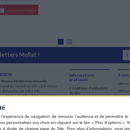
AJOUTER AU PANIER
etters Mollat !
JE
oraires
Informations
À votr
pratiques
 librairie Mollat vous accueille
Offres 
 lundi au samedi de 10h à 20h et tous
Conditions d'utilisation
es dimanches de 14h à 19h
Offres 
du site
urs fériés : de 11h à 19h* excepté le
Qui sommes-nous
r mai, le 25 décembre et le 1er janvier
Si le jour férié est un dimanche, de 14h
té
Mentions Légales
 19h
Frais de port & Livraison
 clic et collecte est ouvert
Conditions Générales
 lundi au samedi de 9h30 à 20h et tous
de Vente