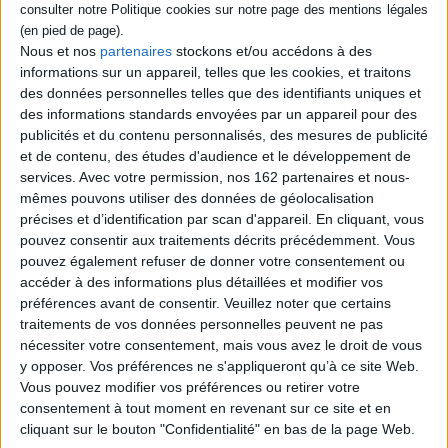
Éditeur :
Gallimard-Jeunesse
En se remémorant son enfance auprès de
ses soeurs Epine et Ronce, et de leur tante
Nous et nos
partenaires
stockons et/ou accédons à des
Viv, Ortie, 15 ans, évoque la terrible
informations sur un appareil, telles que les cookies, et traitons
maladresse qui lui a valu de gros problèmes.
des données personnelles telles que des identifiants uniques et
Prix Imaginales de la jeunesse 2024.
des informations standards envoyées par un appareil pour des
©Electre 2026
19,90 €
publicités et du contenu personnalisés, des mesures de publicité
et de contenu, des études d'audience et le développement de
En stock *
*stock limité
services.
Avec votre permission, nos 162 partenaires et nous-
mêmes pouvons utiliser des données de géolocalisation
AJOUTER AU PANIER
précises et d’identification par scan d'appareil. En cliquant, vous
pouvez consentir aux traitements décrits précédemment. Vous
pouvez également refuser de donner votre consentement ou
Découvrez nos Newsletters Mollat !
accéder à des informations plus détaillées et modifier vos
préférences avant de consentir.
Veuillez noter que certains
traitements de vos données personnelles peuvent ne pas
JE M'INSCRIS
nécessiter votre consentement, mais vous avez le droit de vous
y opposer. Vos préférences ne s'appliqueront qu’à ce site Web.
Vous pouvez modifier vos préférences ou retirer votre
Informations pratiques
consentement à tout moment en revenant sur ce site et en
Conditions d'utilisation du site
cliquant sur le bouton "Confidentialité" en bas de la page Web.