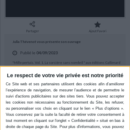
Ecologie - Environnement
Danse
Religions - Spiritualités
Bibliothèque de la Pléiade
Critique et histoire littéraire
Histoire de France
Biographies historiques
Classiques scolaires
Littérature ancienne et médiévale
Histoire - Généralités
Histoire des pays
Littérature de voyage
Audio - Livres lus
Partager
Ajout Favori
Histoire ancienne
Géographie
Littérature en version originale
Humour
Julia Thévenot vous présente son ouvrage
Culture scientifique
Publié le
04/09/2023
"Mille pertuis. Vol. 1. La sorcière sans nombril " aux éditions Gallimard
jeunesse.
Le respect de votre vie privée est notre priorité
BIBLIOGRAPHIE
Mille pertuis. Vol. 1. La sorcière
sans nombril
Auteur :
Julia Thévenot