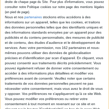
France, 2030. Kamel Kassim vit à Belleville
et ne sort plus de chez lui depuis trois mois,
fuyant la guerre civile, opposant le Front uni
de gauche à la Ligue française de droite, qui
Nous et nos
partenaires
stockons et/ou accédons à des
sévit dans Paris et sa banlieue. Mais une
informations sur un appareil, telles que les cookies, et traitons
attaque au pied de son immeuble le
des données personnelles telles que des identifiants uniques et
contraint à s'impliquer dans la lutte. Il plonge
des informations standards envoyées par un appareil pour des
alors dans la noirceur de ce conflit.
©Electre 2026
publicités et du contenu personnalisés, des mesures de publicité
22,00 €
et de contenu, des études d'audience et le développement de
services.
Avec votre permission, nos 162 partenaires et nous-
mêmes pouvons utiliser des données de géolocalisation
précises et d’identification par scan d'appareil. En cliquant, vous
pouvez consentir aux traitements décrits précédemment. Vous
pouvez également refuser de donner votre consentement ou
CHARGEMENT...
accéder à des informations plus détaillées et modifier vos
préférences avant de consentir.
Veuillez noter que certains
Découvrez nos Newsletters Mollat !
traitements de vos données personnelles peuvent ne pas
nécessiter votre consentement, mais vous avez le droit de vous
y opposer. Vos préférences ne s'appliqueront qu’à ce site Web.
JE M'INSCRIS
Vous pouvez modifier vos préférences ou retirer votre
consentement à tout moment en revenant sur ce site et en