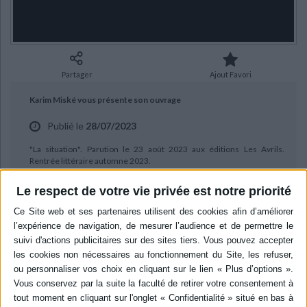
Ecologie - Environnement
Danse
Religions - Spiritualités
Bibliothèque de la Pléiade
Critique et histoire littéraire
Histoire de France
Biographies historiques
Classiques scolaires
Littérature ancienne et médiévale
Histoire - Généralités
Histoire des pays
Littérature de voyage
Audio - Livres lus
Partager
Ajout Favori
Histoire ancienne
Géographie
Littérature en version originale
Humour
Karim Miské vous présente son ouvrage
Culture scientifique
Publié le
28/07/2023
"La situation". Parution le 23 août 2023 aux éditions Les Avrils.
Rentrée littéraire automne 2023.
Le respect de votre vie privée est notre priorité
BIBLIOGRAPHIE
La situation
Auteur :
Karim Miské
Éditeur :
Les Avrils