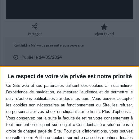
Ecologie - Environnement
Danse
Religions - Spiritualités
Bibliothèque de la Pléiade
Critique et histoire littéraire
Histoire de France
Biographies historiques
Classiques scolaires
Littérature ancienne et médiévale
Histoire - Généralités
Histoire des pays
Littérature de voyage
Audio - Livres lus
Partager
Ajout Favori
Histoire ancienne
Géographie
Littérature en version originale
Humour
Karthikha Naï vous présente son ouvrage
Culture scientifique
Publié le
14/05/2024
"Le cantique des lionnes" aux éditions Le Nouvel Attila.
Le respect de votre vie privée est notre priorité
BIBLIOGRAPHIE
Le cantique des lionnes
Auteur :
Karthika Naïr
Éditeur :
Le Nouvel Attila
Un fragment du chant fondateur indien Le