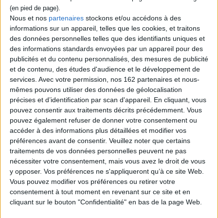
Mahabharata, réécrit du point de vue de 19
voix minorées et marginalisées : des
Nous et nos
partenaires
stockons et/ou accédons à des
femmes, des soldats, des morts et des
informations sur un appareil, telles que les cookies, et traitons
vaincus. ©Electre 2026
des données personnelles telles que des identifiants uniques et
25,00 €
des informations standards envoyées par un appareil pour des
En stock *
publicités et du contenu personnalisés, des mesures de publicité
*stock limité
et de contenu, des études d'audience et le développement de
services.
Avec votre permission, nos 162 partenaires et nous-
AJOUTER AU PANIER
mêmes pouvons utiliser des données de géolocalisation
précises et d’identification par scan d'appareil. En cliquant, vous
pouvez consentir aux traitements décrits précédemment. Vous
Découvrez nos Newsletters Mollat !
pouvez également refuser de donner votre consentement ou
accéder à des informations plus détaillées et modifier vos
JE M'INSCRIS
préférences avant de consentir.
Veuillez noter que certains
traitements de vos données personnelles peuvent ne pas
nécessiter votre consentement, mais vous avez le droit de vous
Informations pratiques
y opposer. Vos préférences ne s'appliqueront qu’à ce site Web.
Vous pouvez modifier vos préférences ou retirer votre
Conditions d'utilisation du site
consentement à tout moment en revenant sur ce site et en
Qui sommes-nous
cliquant sur le bouton "Confidentialité" en bas de la page Web.
Mentions Légales