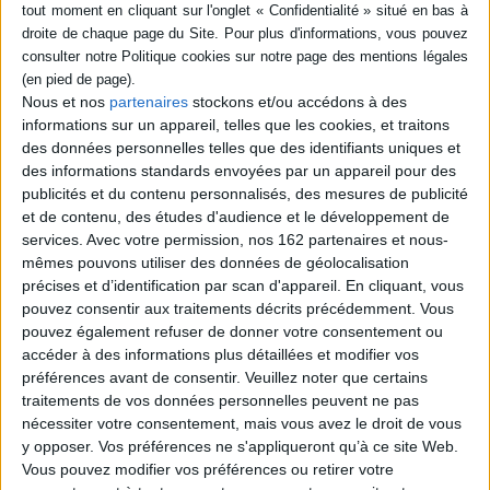
Nous et nos
partenaires
stockons et/ou accédons à des
informations sur un appareil, telles que les cookies, et traitons
des données personnelles telles que des identifiants uniques et
Dossiers
des informations standards envoyées par un appareil pour des
publicités et du contenu personnalisés, des mesures de publicité
et de contenu, des études d'audience et le développement de
services.
Avec votre permission, nos 162 partenaires et nous-
Littérature
Littérature
Colette
mêmes pouvons utiliser des données de géolocalisation
Colette a 150 ans
précises et d’identification par scan d'appareil. En cliquant, vous
Comme l'écrivait Colette : "Il faut avec les mots de tout le monde écrire
pouvez consentir aux traitements décrits précédemment. Vous
comme personne". Il se...
pouvez également refuser de donner votre consentement ou
Lire la suite
accéder à des informations plus détaillées et modifier vos
préférences avant de consentir.
Veuillez noter que certains
traitements de vos données personnelles peuvent ne pas
1
nécessiter votre consentement, mais vous avez le droit de vous
y opposer. Vos préférences ne s'appliqueront qu’à ce site Web.
Découvrez nos Newsletters Mollat !
Vous pouvez modifier vos préférences ou retirer votre