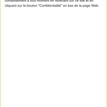
consentement à tout moment en revenant sur ce site et en
JE M'INSCRIS
cliquant sur le bouton "Confidentialité" en bas de la page Web.
Informations pratiques
Conditions d'utilisation du site
Qui sommes-nous
Mentions Légales
Frais de port & Livraison
Conditions Générales de Vente
À votre service
Offres d'emploi
Offres Partenaires
À découvrir
FeniXX
EDRLab
RetroNews