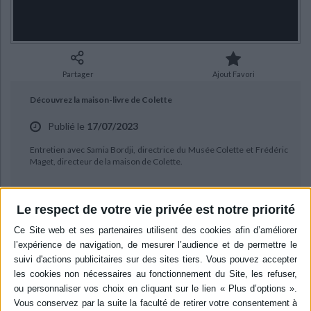
Ecologie - Environnement
Danse
Religions - Spiritualités
Bibliothèque de la Pléiade
Critique et histoire littéraire
Histoire de France
Biographies historiques
Classiques scolaires
Littérature ancienne et médiévale
Histoire - Généralités
Histoire des pays
Littérature de voyage
Audio - Livres lus
Partager
Ajout Favori
Histoire ancienne
Géographie
Littérature en version originale
Humour
Découvrez la maison-livre de Colette
Culture scientifique
Publié le
17/07/2023
Entretien avec Samia Bordji, directrice du Musée Colette et Frédéric
Maget, directeur de la maison de Colette.
Le respect de votre vie privée est notre priorité
POUR EN SAVOIR PLUS