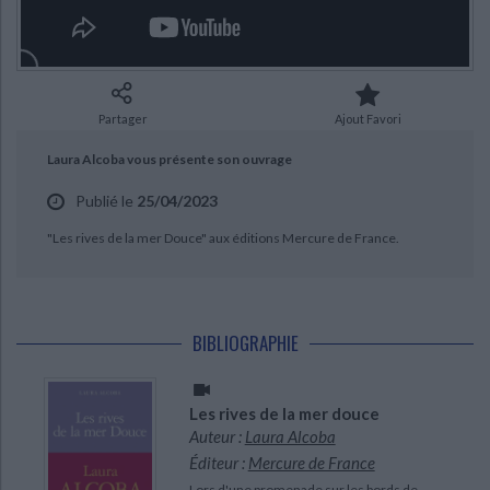
Ecologie - Environnement
Danse
Religions - Spiritualités
Bibliothèque de la Pléiade
Critique et histoire littéraire
Histoire de France
Biographies historiques
Classiques scolaires
Littérature ancienne et médiévale
CHARGEMENT...
Histoire - Généralités
Histoire des pays
Littérature de voyage
Audio - Livres lus
Partager
Ajout Favori
Histoire ancienne
Géographie
Littérature en version originale
Humour
Laura Alcoba vous présente son ouvrage
Culture scientifique
Publié le
25/04/2023
"Les rives de la mer Douce" aux éditions Mercure de France.
BIBLIOGRAPHIE
Les rives de la mer douce
Auteur :
Laura Alcoba
Éditeur :
Mercure de France
Lors d'une promenade sur les bords de