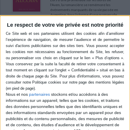
l'Aven, la romancière se remémore les
événements marquants de sa vie passée en
Argentine. Sous la forme d'une promenade
hallucinatoire, elle évoque son enfance
Le respect de votre vie privée est notre priorité
clandestine, des secrets de famille et les
écrivains qui ont influencé son oeuvre. L.
Alcoba a reçu le prix Roger Caillois 2023 de
littérature française. ©Electre 2026
17,80 €
Disponible chez l'éditeur
AJOUTER AU PANIER
POUR EN SAVOIR PLUS
Nous et nos
partenaires
stockons et/ou accédons à des
informations sur un appareil, telles que les cookies, et traitons
des données personnelles telles que des identifiants uniques et
des informations standards envoyées par un appareil pour des
publicités et du contenu personnalisés, des mesures de publicité
et de contenu, des études d'audience et le développement de