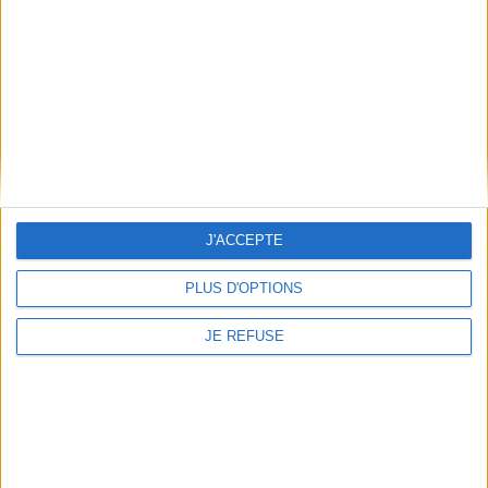
Qui sommes-nous
Mentions Légales
Frais de port & Livraison
Conditions Générales de Vente
À votre service
Offres d'emploi
Offres Partenaires
J'ACCEPTE
À découvrir
PLUS D'OPTIONS
FeniXX
EDRLab
JE REFUSE
RetroNews
BnF : portail des métiers du livre
Cercle de la librairie
Les chèques cadeaux Mollat
Contact
Horaires