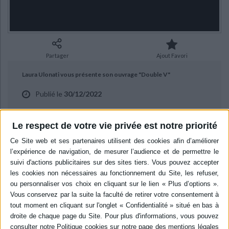
Ecologie - Environnement
Danse
Religions - Spiritualités
Bibliothèque de la Pléiade
Critique et histoire littéraire
Histoire de France
Biographies historiques
Classiques scolaires
Littérature ancienne et médiévale
Histoire - Généralités
Histoire des pays
Littérature de voyage
Audio - Livres lus
Partager
Ajout Favori
Histoire ancienne
Géographie
Littérature en version originale
Humour
Laura Ulonati vous présente son ouvrage "Double V"
Culture scientifique
Publié le
30/12/2022
aux éditions Actes Sud.
Le respect de votre vie privée est notre priorité
BIBLIOGRAPHIE
Double V
Auteur :
Laura Ulonati
Éditeur :
Actes Sud
Peintre méconnue, Vanessa Bell a grandi