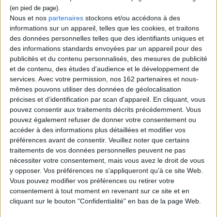
dans l'ombre de sa soeur cadette,
l'écrivaine Virginia Woolf. Ce roman aborde
Nous et nos
partenaires
stockons et/ou accédons à des
le thème de la sororité et retisse les liens
informations sur un appareil, telles que les cookies, et traitons
complexes et douloureux qui unissent les
des données personnelles telles que des identifiants uniques et
deux V. ©Electre 2026
des informations standards envoyées par un appareil pour des
20,00 €
publicités et du contenu personnalisés, des mesures de publicité
Disponible chez l'éditeur
et de contenu, des études d'audience et le développement de
services.
Avec votre permission, nos 162 partenaires et nous-
AJOUTER AU PANIER
mêmes pouvons utiliser des données de géolocalisation
précises et d’identification par scan d'appareil. En cliquant, vous
pouvez consentir aux traitements décrits précédemment. Vous
Découvrez nos Newsletters Mollat !
pouvez également refuser de donner votre consentement ou
accéder à des informations plus détaillées et modifier vos
JE M'INSCRIS
préférences avant de consentir.
Veuillez noter que certains
traitements de vos données personnelles peuvent ne pas
nécessiter votre consentement, mais vous avez le droit de vous
Informations pratiques
y opposer. Vos préférences ne s'appliqueront qu’à ce site Web.
Vous pouvez modifier vos préférences ou retirer votre
Conditions d'utilisation du site
consentement à tout moment en revenant sur ce site et en
Qui sommes-nous
cliquant sur le bouton "Confidentialité" en bas de la page Web.
Mentions Légales