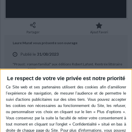
Ecologie - Environnement
Danse
Religions - Spiritualités
Bibliothèque de la Pléiade
Critique et histoire littéraire
Histoire de France
Biographies historiques
Classiques scolaires
Littérature ancienne et médiévale
Histoire - Généralités
Histoire des pays
Littérature de voyage
Audio - Livres lus
Partager
Ajout Favori
Histoire ancienne
Géographie
Littérature en version originale
Humour
Laure Murat vous présente son ouvrage
Culture scientifique
Publié le
31/08/2023
"Proust : roman familial" aux éditions Robert Lafont. Rentrée littéraire
automne 2023.
Le respect de votre vie privée est notre priorité
BIBLIOGRAPHIE
Proust, roman familial
Auteur :
Laure Murat
Éditeur :
R. Laffont