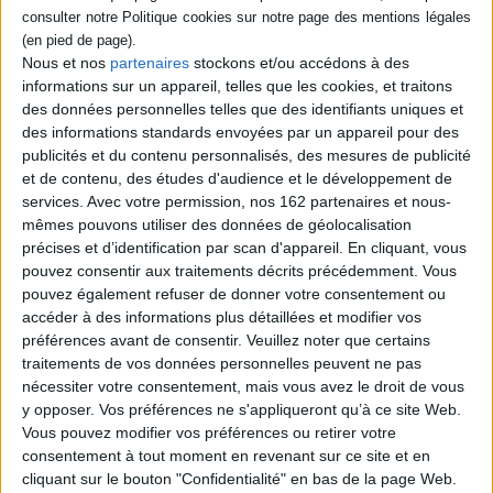
En prenant exemple sur sa vie personnelle
marquée par son appartenance à
l'aristocratie de l'Ancien régime, l'autrice
Nous et nos
partenaires
stockons et/ou accédons à des
met en lumière l'acuité des analyses
informations sur un appareil, telles que les cookies, et traitons
sociétales de Proust, telles qu'il les
des données personnelles telles que des identifiants uniques et
développe dans A la recherche du temps
perdu. Prix Médicis essai 2023, prix Jean
des informations standards envoyées par un appareil pour des
d'Ormesson 2024. ©Electre 2026
publicités et du contenu personnalisés, des mesures de publicité
20,00 €
et de contenu, des études d'audience et le développement de
En stock *
services.
Avec votre permission, nos 162 partenaires et nous-
*stock limité
mêmes pouvons utiliser des données de géolocalisation
précises et d’identification par scan d'appareil. En cliquant, vous
AJOUTER AU PANIER
pouvez consentir aux traitements décrits précédemment. Vous
pouvez également refuser de donner votre consentement ou
accéder à des informations plus détaillées et modifier vos
Découvrez nos Newsletters Mollat !
préférences avant de consentir.
Veuillez noter que certains
traitements de vos données personnelles peuvent ne pas
JE M'INSCRIS
nécessiter votre consentement, mais vous avez le droit de vous
y opposer. Vos préférences ne s'appliqueront qu’à ce site Web.
Vous pouvez modifier vos préférences ou retirer votre
consentement à tout moment en revenant sur ce site et en
Informations pratiques
cliquant sur le bouton "Confidentialité" en bas de la page Web.