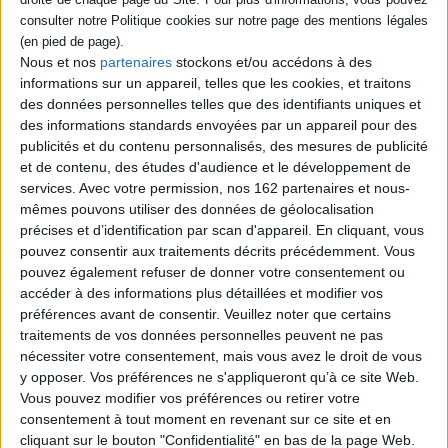
Éditeur :
Capricci éditions
Durant les années 1960, P.R. Doumic,
employé par Unifrance pour promouvoir le
Nous et nos
partenaires
stockons et/ou accédons à des
jeune cinéma français, a réalisé quelque
15.000 photographies d'actrices, d'acteurs,
informations sur un appareil, telles que les cookies, et traitons
de techniciens et de réalisateurs. Cette
des données personnelles telles que des identifiants uniques et
sélection de 250 photographies de
des informations standards envoyées par un appareil pour des
personnalités du cinéma s'attache à saisir
publicités et du contenu personnalisés, des mesures de publicité
une époque tout en rendant hommage à
leur auteur. ©Electre 2026
et de contenu, des études d'audience et le développement de
39,90 €
services.
Avec votre permission, nos 162 partenaires et nous-
Expédié sous 10 à 15 j.
mêmes pouvons utiliser des données de géolocalisation
précises et d’identification par scan d'appareil. En cliquant, vous
AJOUTER AU PANIER
pouvez consentir aux traitements décrits précédemment. Vous
pouvez également refuser de donner votre consentement ou
accéder à des informations plus détaillées et modifier vos
Découvrez nos Newsletters Mollat !
préférences avant de consentir.
Veuillez noter que certains
traitements de vos données personnelles peuvent ne pas
nécessiter votre consentement, mais vous avez le droit de vous
JE M'INSCRIS
y opposer. Vos préférences ne s'appliqueront qu’à ce site Web.
Vous pouvez modifier vos préférences ou retirer votre
consentement à tout moment en revenant sur ce site et en
Informations pratiques
cliquant sur le bouton "Confidentialité" en bas de la page Web.