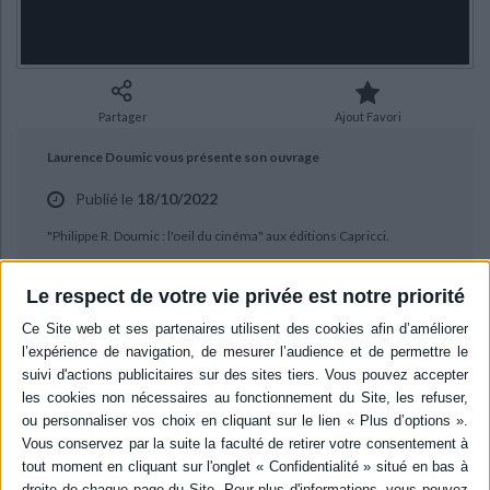
Ecologie - Environnement
Danse
Religions - Spiritualités
Bibliothèque de la Pléiade
Critique et histoire littéraire
Histoire de France
Biographies historiques
Classiques scolaires
Littérature ancienne et médiévale
Histoire - Généralités
Histoire des pays
Littérature de voyage
Audio - Livres lus
Partager
Ajout Favori
Histoire ancienne
Géographie
Littérature en version originale
Humour
Laurence Doumic vous présente son ouvrage
Culture scientifique
Publié le
18/10/2022
"Philippe R. Doumic : l'oeil du cinéma" aux éditions Capricci.
Le respect de votre vie privée est notre priorité
BIBLIOGRAPHIE
Philippe R. Doumic : l'oeil du
cinéma
Auteur (photographe) :
Philippe R.
Doumic