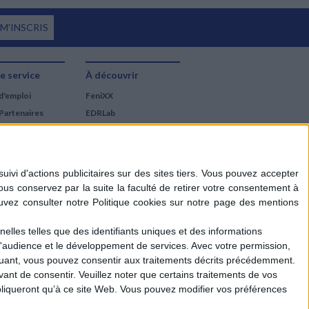
 M'INSCRIS
e service
À découvrir
d'emploi
FeniXX
Partenaires
EDRLab
RetroNews
BnF : portail des métiers
du livre
Cercle de la librairie
Les chèques cadeaux
Mollat
elles telles que des identifiants uniques et des informations
d'audience et le développement de services.
Avec votre permission,
iquant, vous pouvez consentir aux traitements décrits précédemment.
ant de consentir.
Veuillez noter que certains traitements de vos
liqueront qu’à ce site Web. Vous pouvez modifier vos préférences