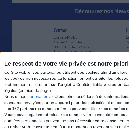
Découvrez nos Newsl
Contact
H
Librairie Mollat
La
15 rue Vital-Carles
Du
33 080 Bordeaux Cedex
l
Standard :
05 56 56 40 40
Jo
Service client mollat.com :
05 56 56 40
1e
83
* 
Le respect de votre vie privée est notre priori
Contactez-nous
à
Le
du
l
Jo
1
Nous et nos
partenaires
stockons et/ou accédons à des informations s
et
standards envoyées par un appareil pour des publicités et du conte
* 
nos 162 partenaires et nous-mêmes pouvons utiliser des données de g
1
Vous pouvez également refuser de donner votre consentement ou accé
Vo
données personnelles peuvent ne pas nécessiter votre consentement,
ou retirer votre consentement à tout moment en revenant sur ce site 