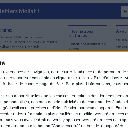
etters Mollat !
JE
oraires
Informations
À votr
pratiques
 librairie Mollat vous accueille
Offres 
 lundi au samedi de 10h à 20h et tous
Conditions d'utilisation
es dimanches de 14h à 19h
Offres 
du site
urs fériés : de 11h à 19h* excepté le
Qui sommes-nous
r mai, le 25 décembre et le 1er janvier
Si le jour férié est un dimanche, de 14h
té
Mentions Légales
 19h
Frais de port & Livraison
 clic et collecte est ouvert
Conditions Générales
 lundi au samedi de 9h30 à 20h et tous
de Vente
es dimanches de 14h à 19h
ur fériés : tous les jours fériés de 11h à
9h* excepté le 1er mai, le 25 décembre
ur un appareil, telles que les cookies, et traitons des données personn
 le 1er janvier
nu personnalisés, des mesures de publicité et de contenu, des études 
Si le jour férié est un dimanche de 14h à
éolocalisation précises et d’identification par scan d'appareil. En cl
9h
der à des informations plus détaillées et modifier vos préférences av
ir le détail des horaires & accès
 mais vous avez le droit de vous y opposer. Vos préférences ne s'app
et en cliquant sur le bouton "Confidentialité" en bas de la page Web.