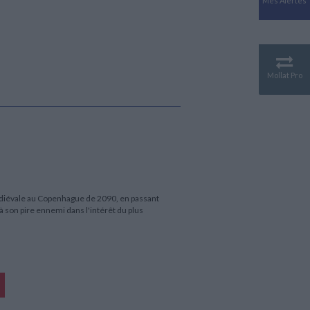
Mes Alertes
Antiquité
Mythologies
GÉOGRAPHIE
Géographie - Démographie -
Territoire
Mollat Pro
CULTURE SCIENTIFIQUE
Essais scientifique
Astronomie
édiévale au Copenhague de 2090, en passant
à son pire ennemi dans l'intérêt du plus