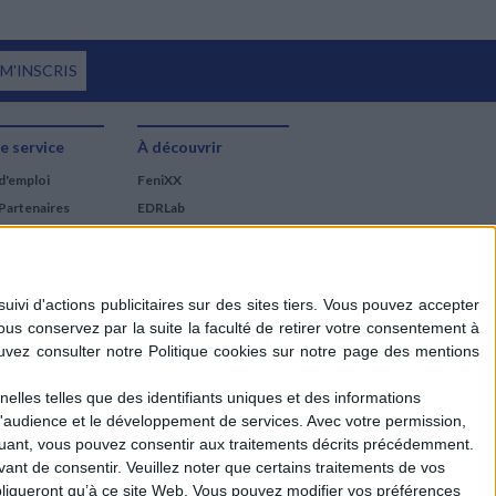
 M'INSCRIS
e service
À découvrir
d'emploi
FeniXX
Partenaires
EDRLab
RetroNews
BnF : portail des métiers
du livre
Cercle de la librairie
Les chèques cadeaux
Mollat
elles telles que des identifiants uniques et des informations
d'audience et le développement de services.
Avec votre permission,
iquant, vous pouvez consentir aux traitements décrits précédemment.
ant de consentir.
Veuillez noter que certains traitements de vos
liqueront qu’à ce site Web. Vous pouvez modifier vos préférences