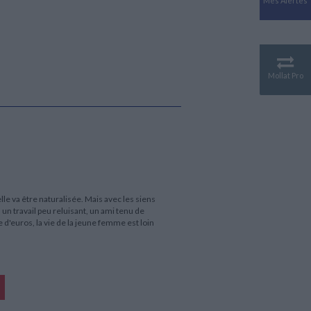
Mes Alertes
Antiquité
Mythologies
GÉOGRAPHIE
Géographie - Démographie -
Territoire
Mollat Pro
CULTURE SCIENTIFIQUE
Essais scientifique
Astronomie
le va être naturalisée. Mais avec les siens
un travail peu reluisant, un ami tenu de
d'euros, la vie de la jeune femme est loin