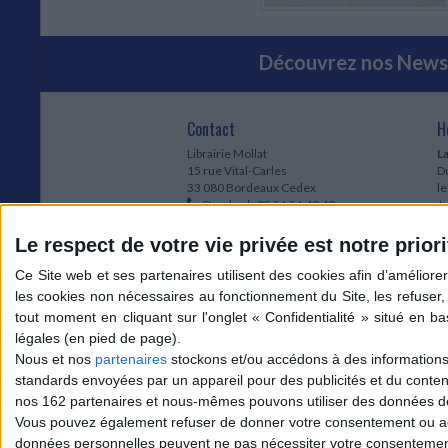
Découvrez nos Newsl
Contact
H
Librairie Mollat
La
15 rue Vital-Carles
Du
33 080 Bordeaux Cedex
l
Standard :
05 56 56 40 40
Jo
Service client mollat.com :
05 56 56 40
1e
83
* 
Le respect de votre vie privée est notre priori
Contactez-nous
à
Le
du
l
Jo
1
Nous et nos
partenaires
stockons et/ou accédons à des informations s
et
standards envoyées par un appareil pour des publicités et du conte
* 
nos 162 partenaires et nous-mêmes pouvons utiliser des données de g
1
Vous pouvez également refuser de donner votre consentement ou accé
Vo
données personnelles peuvent ne pas nécessiter votre consentement,