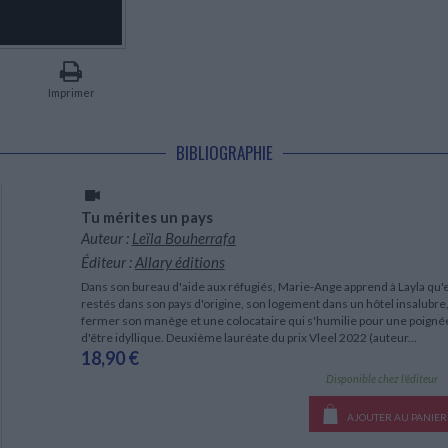
LITTÉRATURE DE VOYAGE
Dictionnaires Français
Histoire moderne
Relations et politiques
internationales
Dictionnaires Bilingues
Récits des voyageurs et des
Histoire contemporaine
explorateurs
Sécurité nationale - Défense
Langues universitaires -
BIOGRAPHIES HISTORIQUES
Dictionnaires et méthodes
ECOLOGIE - ENVIRONNEMENT
Biographies historiques
Méthodes Langues Grand public
Imprimer
Ecologie
Français langues étrangères
HISTOIRE - GÉNÉRALITÉS
Historiographie
BIBLIOGRAPHIE
Etudes historiques
Généalogie - Héraldique
Franc-maçonnerie
Tu mérites un pays
Auteur :
Leïla Bouherrafa
Éditeur :
Allary éditions
Dans son bureau d'aide aux réfugiés, Marie-Ange apprend à Layla qu'el
restés dans son pays d'origine, son logement dans un hôtel insalubre, 
fermer son manège et une colocataire qui s'humilie pour une poignée 
d'être idyllique. Deuxième lauréate du prix Vleel 2022 (auteur...
18,90 €
Disponible chez l'éditeur
AJOUTER AU PANIER