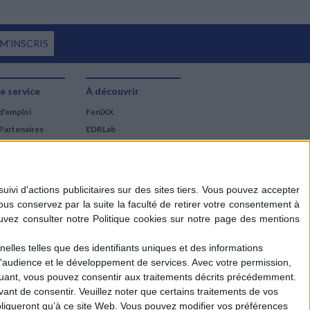
 M'INSCRIS
e service
À découvrir
d'emploi
FeniXX
Partenaires
EDRLab
RetroNews
BnF : portail des métiers
du livre
Cercle de la librairie
Les chèques cadeaux
Mollat
elles telles que des identifiants uniques et des informations
d'audience et le développement de services.
Avec votre permission,
iquant, vous pouvez consentir aux traitements décrits précédemment.
ant de consentir.
Veuillez noter que certains traitements de vos
liqueront qu’à ce site Web. Vous pouvez modifier vos préférences