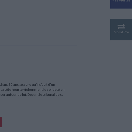
Mes Alertes
Antiquité
Mythologies
GÉOGRAPHIE
Géographie - Démographie -
Territoire
Mollat Pro
CULTURE SCIENTIFIQUE
Essais scientifique
Astronomie
an, 35 ans, assure qu'il s'agit d'un
s sa tête heurte violemment le sol. Jeté en
liser autour de lui. Devant le tribunal de sa