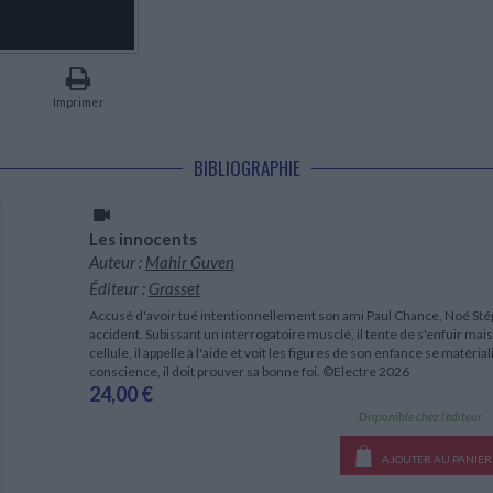
LITTÉRATURE DE VOYAGE
Dictionnaires Français
Histoire moderne
Relations et politiques
internationales
Dictionnaires Bilingues
Récits des voyageurs et des
Histoire contemporaine
explorateurs
Sécurité nationale - Défense
Langues universitaires -
BIOGRAPHIES HISTORIQUES
Dictionnaires et méthodes
ECOLOGIE - ENVIRONNEMENT
Biographies historiques
Méthodes Langues Grand public
Imprimer
Ecologie
Français langues étrangères
HISTOIRE - GÉNÉRALITÉS
Historiographie
BIBLIOGRAPHIE
Etudes historiques
Généalogie - Héraldique
Franc-maçonnerie
Les innocents
Auteur :
Mahir Guven
Éditeur :
Grasset
Accusé d'avoir tué intentionnellement son ami Paul Chance, Noé Stéph
accident. Subissant un interrogatoire musclé, il tente de s'enfuir mai
cellule, il appelle à l'aide et voit les figures de son enfance se matéria
conscience, il doit prouver sa bonne foi. ©Electre 2026
24,00 €
Disponible chez l'éditeur
AJOUTER AU PANIER