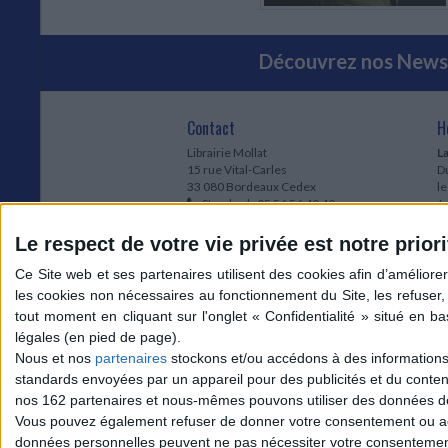
Découvrez nos Newsl
Contact
H
Librairie Mollat
La
15 rue Vital-Carles
Du
33 080 Bordeaux Cedex
l
Standard :
05 56 56 40 40
Jo
Service client mollat.com :
05 56 56 40
1e
83
* 
Le respect de votre vie privée est notre priori
Contactez-nous
à
Le
du
l
Jo
1
Nous et nos
partenaires
stockons et/ou accédons à des informations s
et
standards envoyées par un appareil pour des publicités et du conte
* 
nos 162 partenaires et nous-mêmes pouvons utiliser des données de g
1
Vous pouvez également refuser de donner votre consentement ou accé
Vo
données personnelles peuvent ne pas nécessiter votre consentement,