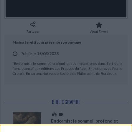
Ecologie - Environnement
Danse
Religions - Spiritualités
Bibliothèque de la Pléiade
Critique et histoire littéraire
CHARGEMENT...
Histoire de France
Biographies historiques
Classiques scolaires
Littérature ancienne et médiévale
Histoire - Généralités
Histoire des pays
Littérature de voyage
Audio - Livres lus
Partager
Ajout Favori
Histoire ancienne
Géographie
Littérature en version originale
Humour
Marina Seretti vous présente son ouvrage
Culture scientifique
Publié le
15/03/2023
"Endormis : le sommeil profond et ses métaphores dans l'art de la
Renaissance" aux éditions Les Presses du Réel. Entretien avec Pierre
Cretois. En partenariat avec la Société de Philosophie de Bordeaux.
BIBLIOGRAPHIE
Endormis : le sommeil profond et
ses métaphores dans l'art de la
Renaissance