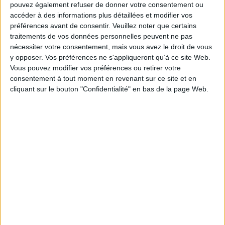
pouvez également refuser de donner votre consentement ou
accéder à des informations plus détaillées et modifier vos
préférences avant de consentir.
Veuillez noter que certains
traitements de vos données personnelles peuvent ne pas
nécessiter votre consentement, mais vous avez le droit de vous
y opposer. Vos préférences ne s'appliqueront qu’à ce site Web.
Vous pouvez modifier vos préférences ou retirer votre
consentement à tout moment en revenant sur ce site et en
cliquant sur le bouton "Confidentialité" en bas de la page Web.
Podcasts
Arts
Beaux-arts
Art et grandes civilisations
Marina Seretti - Endormis : le sommeil profond et ses mét...
Marina Seretti vous présente son ouvrage
"Endormis : le sommeil profond et ses métaphores dans l'art de la
Renaissance" aux éditions Les P...
Lire la suite
1