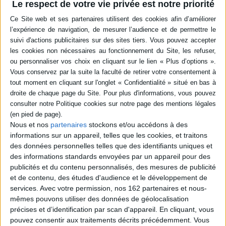
Le respect de votre vie privée est notre priorité
Auteur :
Marina Seretti
Éditeur :
Les presses du réel
Monographie consacrée aux figures de
l'endormi et aux représentations du
sommeil dans l'art et la pensée de la
Renaissance. En croisant sources
artistiques, théologiques, médicales et
philosophiques, l'auteure montre qu'en
parallèle de la condamnation idéologique du
sommeil s'affirment des figures de
dormeurs positives : Jean lors de la
dernière Cène, Psyché ou encore Luther.
©Electre 2026
Nous et nos
partenaires
stockons et/ou accédons à des
32,00 €
informations sur un appareil, telles que les cookies, et traitons
Expédié sous 10 à 15 j.
des données personnelles telles que des identifiants uniques et
des informations standards envoyées par un appareil pour des
AJOUTER AU PANIER
publicités et du contenu personnalisés, des mesures de publicité
et de contenu, des études d'audience et le développement de
services.
Avec votre permission, nos 162 partenaires et nous-
POUR EN SAVOIR PLUS
mêmes pouvons utiliser des données de géolocalisation
précises et d’identification par scan d'appareil. En cliquant, vous
pouvez consentir aux traitements décrits précédemment. Vous