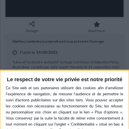
Ecologie - Environnement
Danse
Religions - Spiritualités
Bibliothèque de la Pléiade
Critique et histoire littéraire
Histoire de France
Biographies historiques
Classiques scolaires
Littérature ancienne et médiévale
Histoire - Généralités
Histoire des pays
Littérature de voyage
Audio - Livres lus
Partager
Ajout Favori
Histoire ancienne
Géographie
Littérature en version originale
Humour
Mathieu Lamboley (compositeur) vous présente l'ouvrage
Culture scientifique
Publié le
19/09/2023
"Léna et l'orchestre enchanté" écrit par Carl Norac et Sébastien Pelon,
illustrateur, raconté par Julie Gayet? Parution le 21 septembre 2023
aux éditions Gallimard jeunesse.
Le respect de votre vie privée est notre priorité
BIBLIOGRAPHIE
Léna et l'orchestre enchanté
Auteur :
Carl Norac