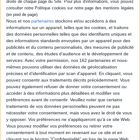
Éditeur :
Gallimard-Jeunesse Musique
Dans la ville d'Heurtebise, alors que l'école
est fermée et qu'une tempête fait rage, la
petite Léna s'ennuie. A la faveur d'une
Nous et nos
partenaires
stockons et/ou accédons à des
accalmie, elle sort de chez elle et entre
informations sur un appareil, telles que les cookies, et traitons
dans un théâtre d'où s'échappe une
des données personnelles telles que des identifiants uniques et
mélodie. Une histoire à écouter sur le CD
des informations standards envoyées par un appareil pour des
ou via un QR code, avec en bonus la
présentation d'une vingtaine d'instrument
publicités et du contenu personnalisés, des mesures de publicité
en solo. ©Electre 2026
et de contenu, des études d'audience et le développement de
24,90 €
services.
Avec votre permission, nos 162 partenaires et nous-
En stock *
mêmes pouvons utiliser des données de géolocalisation
*stock limité
précises et d’identification par scan d'appareil. En cliquant, vous
pouvez consentir aux traitements décrits précédemment. Vous
AJOUTER AU PANIER
pouvez également refuser de donner votre consentement ou
accéder à des informations plus détaillées et modifier vos
préférences avant de consentir.
Veuillez noter que certains
Découvrez nos Newsletters Mollat !
traitements de vos données personnelles peuvent ne pas
nécessiter votre consentement, mais vous avez le droit de vous
JE M'INSCRIS
y opposer. Vos préférences ne s'appliqueront qu’à ce site Web.
Vous pouvez modifier vos préférences ou retirer votre
consentement à tout moment en revenant sur ce site et en
cliquant sur le bouton "Confidentialité" en bas de la page Web.