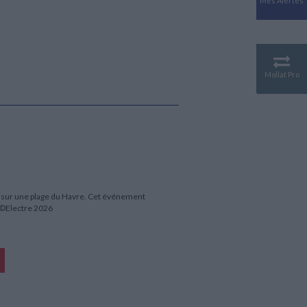
Mes Alertes
Antiquité
Mythologies
GÉOGRAPHIE
Géographie - Démographie -
Territoire
Mollat Pro
CULTURE SCIENTIFIQUE
Essais scientifique
Astronomie
é sur une plage du Havre. Cet événement
 ©Electre 2026