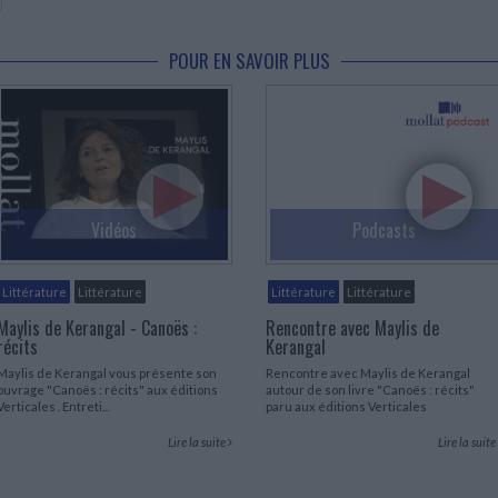
POUR EN SAVOIR PLUS
Vidéos
Podcasts
Littérature
Littérature
Littérature
Littérature
Maylis de Kerangal - Canoës :
Rencontre avec Maylis de
récits
Kerangal
Maylis de Kerangal vous présente son
Rencontre avec Maylis de Kerangal
ouvrage "Canoës : récits" aux éditions
autour de son livre "Canoës : récits"
Verticales . Entreti...
paru aux éditions Verticales
Lire la suite
Lire la suite