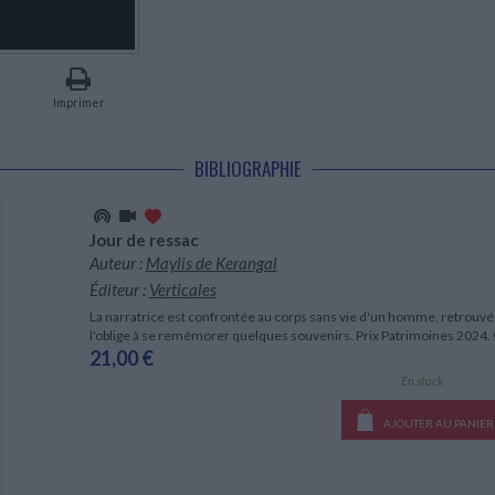
LITTÉRATURE DE VOYAGE
Dictionnaires Français
Histoire moderne
Relations et politiques
internationales
Dictionnaires Bilingues
Récits des voyageurs et des
Histoire contemporaine
explorateurs
Sécurité nationale - Défense
Langues universitaires -
BIOGRAPHIES HISTORIQUES
Dictionnaires et méthodes
ECOLOGIE - ENVIRONNEMENT
Biographies historiques
Méthodes Langues Grand public
Imprimer
Ecologie
Français langues étrangères
HISTOIRE - GÉNÉRALITÉS
Historiographie
BIBLIOGRAPHIE
Etudes historiques
Généalogie - Héraldique
Franc-maçonnerie
Jour de ressac
Auteur :
Maylis de Kerangal
Éditeur :
Verticales
La narratrice est confrontée au corps sans vie d'un homme, retrouv
l'oblige à se remémorer quelques souvenirs. Prix Patrimoines 2024.
21,00 €
En stock
AJOUTER AU PANIER