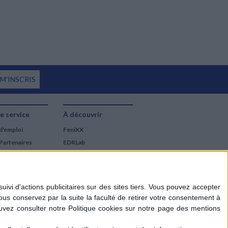
 M'INSCRIS
e service
À découvrir
d'emploi
FeniXX
Partenaires
EDRLab
RetroNews
BnF : portail des métiers
du livre
Cercle de la librairie
Les chèques cadeaux
Mollat