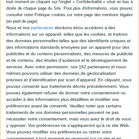
mathématiques, l'art, la politique
et la vie
Auteur :
Michel Broué
Éditeur :
Seuil
Une exploration des liens entre
Nous et nos
partenaires
stockons et/ou accédons à des
mathématiques et politique, revenant sur
informations sur un appareil, telles que les cookies, et traitons
sa jeunesse à l'extrême gauche. L'auteur
des données personnelles telles que des identifiants uniques et
s'insurge des mensonges de l'histoire,
des informations standards envoyées par un appareil pour des
défend l'existence des objets
mathématiques et évoque aussi ses années
publicités et du contenu personnalisés, des mesures de publicité
militantes pendant lesquelles, avec le
et de contenu, des études d'audience et le développement de
Comité des mathématiciens, il fait libérer
services.
Avec votre permission, nos 162 partenaires et nous-
des savants dissidents des geôles
mêmes pouvons utiliser des données de géolocalisation
soviétiques. Un plaidoyer pour une éthique
des faits. ©El...
précises et d’identification par scan d'appareil. En cliquant, vous
21,00 €
pouvez consentir aux traitements décrits précédemment. Vous
Disponible chez l'éditeur
pouvez également refuser de donner votre consentement ou
accéder à des informations plus détaillées et modifier vos
AJOUTER AU PANIER
préférences avant de consentir.
Veuillez noter que certains
traitements de vos données personnelles peuvent ne pas
nécessiter votre consentement, mais vous avez le droit de vous
Découvrez nos Newsletters Mollat !
y opposer. Vos préférences ne s'appliqueront qu’à ce site Web.
Vous pouvez modifier vos préférences ou retirer votre
consentement à tout moment en revenant sur ce site et en