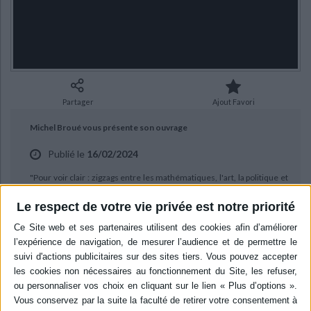
Ecologie - Environnement
Danse
Religions - Spiritualités
Bibliothèque de la Pléiade
Critique et histoire littéraire
Histoire de France
Biographies historiques
Classiques scolaires
Littérature ancienne et médiévale
Histoire - Généralités
Histoire des pays
Littérature de voyage
Audio - Livres lus
Histoire ancienne
Géographie
Littérature en version originale
Humour
Partager
Ajout Favori
Culture scientifique
Michel Broué vous présente son ouvrage
Publié le
16/02/2024
"Pour voir clair : zigzags entre les mathématiques, l'art, la politique et
la vie" aux éditions du Seuil.
Le respect de votre vie privée est notre priorité
BIBLIOGRAPHIE
Pour voir clair : zigzags entre les