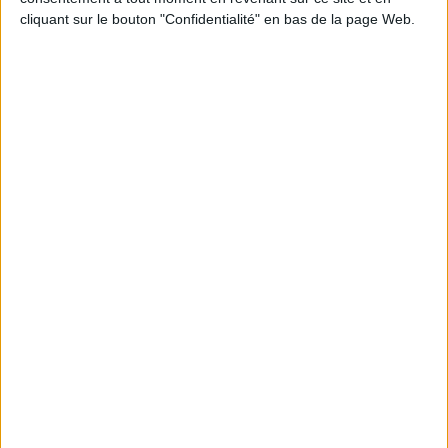
JE M'INSCRIS
cliquant sur le bouton "Confidentialité" en bas de la page Web.
Informations pratiques
Conditions d'utilisation du site
Qui sommes-nous
Mentions Légales
Frais de port & Livraison
Conditions Générales de Vente
À votre service
Offres d'emploi
Offres Partenaires
À découvrir
FeniXX
EDRLab
RetroNews